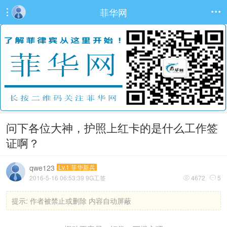
菲华网


问下各位大神，护照上红卡的是什么工作签
证啊？
qwe123
Lv.1 菲华新兵
2016-5-16 06:53:39
9G工签
4672
5


提示:
作者被禁止或删除 内容自动屏蔽