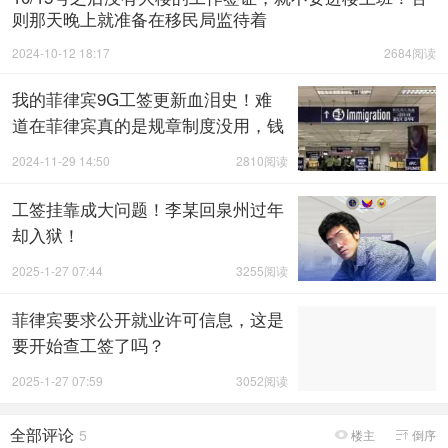
则那天晚上就准备在移民局监待着
2024-10-12 18:17
2684阅读
我的菲律宾9G工签更新血泪史！难
道在菲律宾真的是规章制度没用，钱
才管用吗？
2024-11-29 14:50
2810阅读
工签挂靠成大问题！李某回泉州过年
却入狱！
2025-1-27 07:44
3255阅读
菲律宾要求公开就业许可信息，这是
要开始查工签了吗？
2025-1-27 07:59
3052阅读
全部评论
5
楼主
倒序

