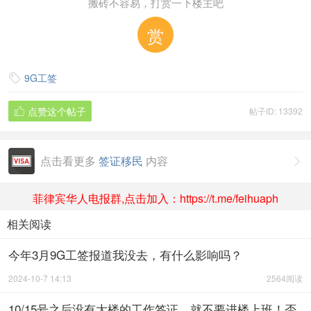
搬砖不容易，打赏一下楼主吧
赏
9G工签

点赞这个帖子
帖子ID: 13392

点击看更多
签证移民
内容

菲律宾华人电报群,点击加入：https://t.me/feihuaph
相关阅读
今年3月9G工签报道我没去，有什么影响吗？
2024-10-7 14:13
2564阅读
10/15号之后没有大楼的工作签证，就不要进楼上班！否