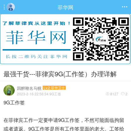
菲华网


最强干货---菲律宾9G(工作签）办理详解
因醉鞭名马幌
Lv.2 菲华卫士
2023-2-16 22:56:34
9G工签
8127
2


9G工作签
在菲律宾工作一定要申请9G工作签，不然可能面临拘留
或者遣返。9G工作签是所有工作签里面的老大。工签给