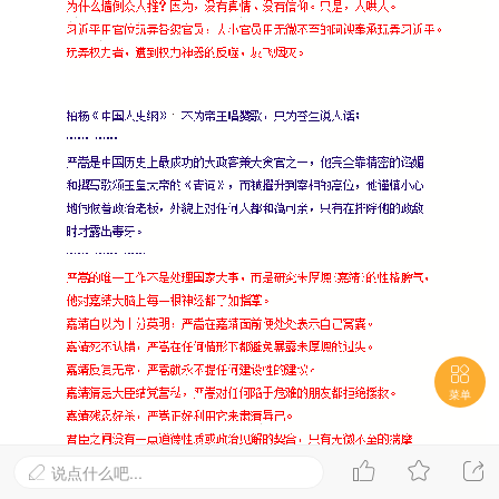

菜单



说点什么吧...
