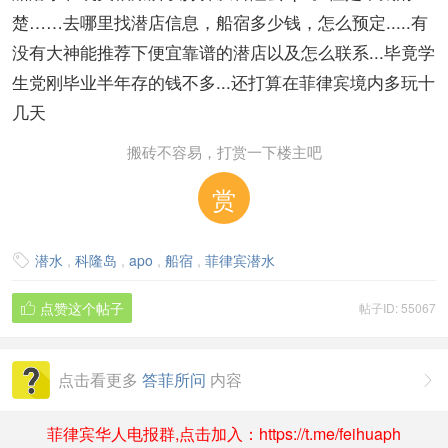
楚……去哪里找潜店信息，船宿多少钱，怎么预定.....有
没有大神能推荐下便宜靠谱的潜店以及怎么联系...毕竟学
生党刚毕业半年存的钱不多...还打算在菲律宾境内多玩十
几天
搬砖不容易，打赏一下楼主吧
赏
潜水
,
科隆岛
,
apo
,
船宿
,
菲律宾潜水

点赞这个帖子
帖子ID: 55067

点击看更多
答菲所问
内容

菲律宾华人电报群,点击加入：https://t.me/feihuaph