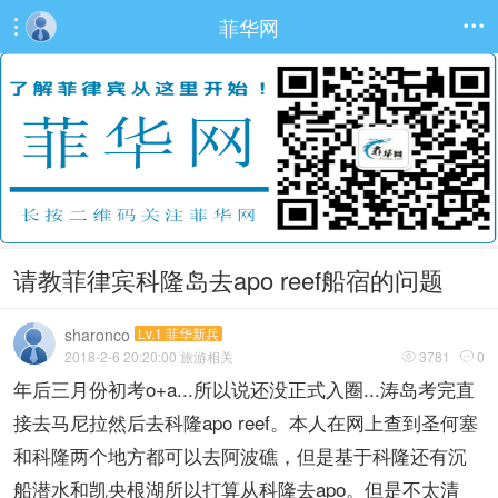
菲华网


请教菲律宾科隆岛去apo reef船宿的问题
sharonco
Lv.1 菲华新兵
2018-2-6 20:20:00
旅游相关
3781
0


年后三月份初考o+a...所以说还没正式入圈...涛岛考完直
接去马尼拉然后去科隆apo reef。本人在网上查到圣何塞
和科隆两个地方都可以去阿波礁，但是基于科隆还有沉
船潜水和凯央根湖所以打算从科隆去apo。但是不太清