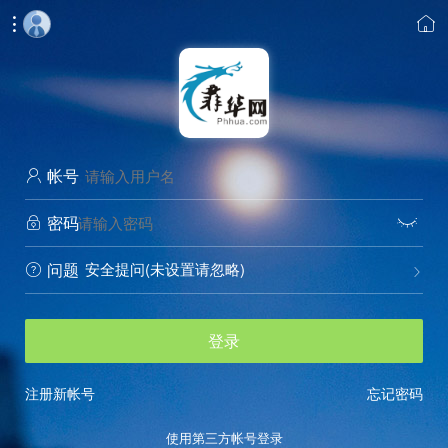


帐号

密码


安全提问(未设置请忽略)
问题


登录
注册新帐号
忘记密码
使用第三方帐号登录