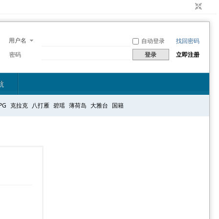
用户名
自动登录
找回密码
密码
登录
立即注册
航
PG
克拉克
八打雁
碧瑶
薄荷岛
大雅台
国籍