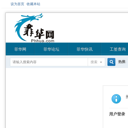
设为首页
收藏本站
菲华网
菲华论坛
菲华快讯
工签查询
热搜:
搜索
搜
索
用户登录