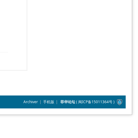
Archiver
|
手机版
|
菲华论坛
(
闽ICP备15011364号
)