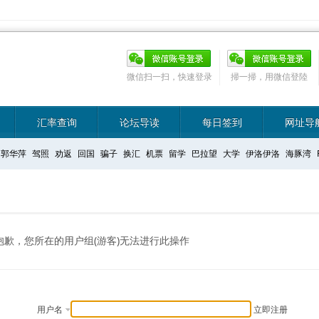
微信扫一扫，快速登录
掃一掃，用微信登陸
汇率查询
论坛导读
每日签到
网址导
郭华萍
驾照
劝返
回国
骗子
换汇
机票
留学
巴拉望
大学
伊洛伊洛
海豚湾
抱歉，您所在的用户组(游客)无法进行此操作
用户名
立即注册