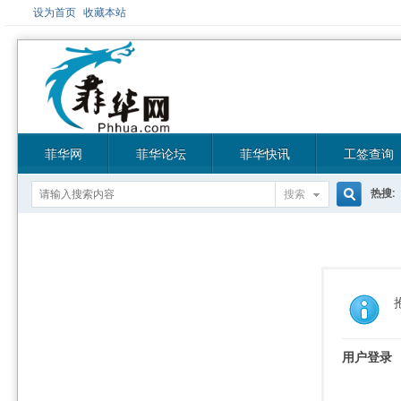
设为首页
收藏本站
菲华网
菲华论坛
菲华快讯
工签查询
热搜:
搜索
搜
索
用户登录