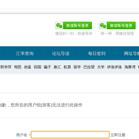
微信扫一扫，快速登录
掃一掃，用微信登陸
汇率查询
论坛导读
每日签到
网址导
郭华萍
驾照
劝返
回国
骗子
换汇
机票
留学
巴拉望
大学
伊洛伊洛
海豚湾
抱歉，您所在的用户组(游客)无法进行此操作
用户名
立即注册