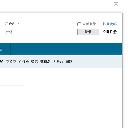
用户名
自动登录
找回密码
密码
登录
立即注册
航
PG
克拉克
八打雁
碧瑶
薄荷岛
大雅台
国籍