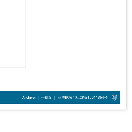
Archiver
|
手机版
|
菲华论坛
(
闽ICP备15011364号
)