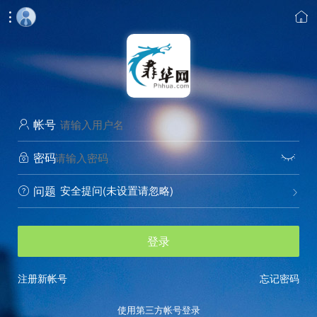


帐号

密码


安全提问(未设置请忽略)
问题


登录
注册新帐号
忘记密码
使用第三方帐号登录