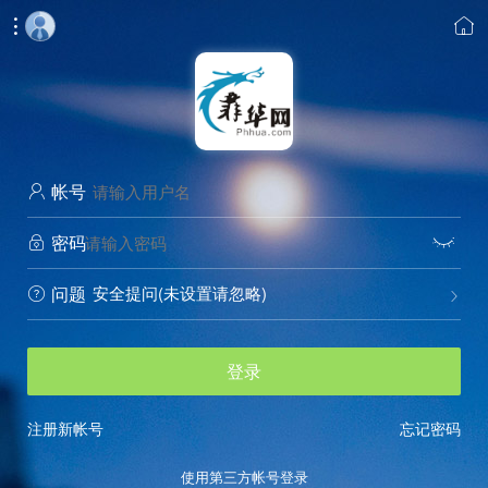


帐号

密码


安全提问(未设置请忽略)
问题


登录
注册新帐号
忘记密码
使用第三方帐号登录