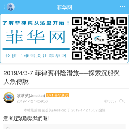
菲华网


2019/4/3-7 菲律賓科隆潛旅──探索沉船與
人魚傳說
紫茗芙(Jessica)
Lv.1 菲华新兵
2019-1-12 14:59:56
3837
0


本帖最后由 紫茗芙(Jessica) 于 2019-1-12 15:02 编辑
意者趕緊聯繫我們喔!