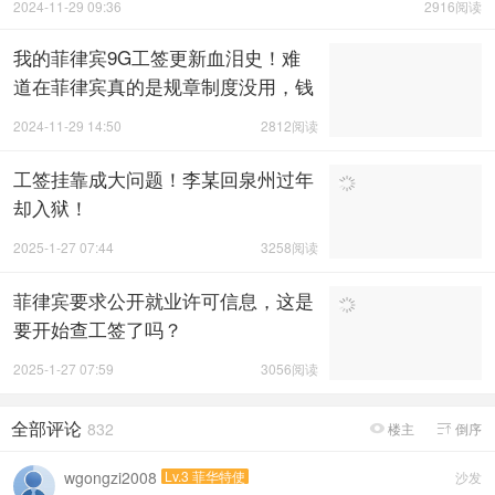
2024-11-29 09:36
2916阅读
我的菲律宾9G工签更新血泪史！难
道在菲律宾真的是规章制度没用，钱
才管用吗？
2024-11-29 14:50
2812阅读
工签挂靠成大问题！李某回泉州过年
却入狱！
2025-1-27 07:44
3258阅读
菲律宾要求公开就业许可信息，这是
要开始查工签了吗？
2025-1-27 07:59
3056阅读
全部评论
832
楼主
倒序


wgongzi2008
Lv.3 菲华特使
沙发