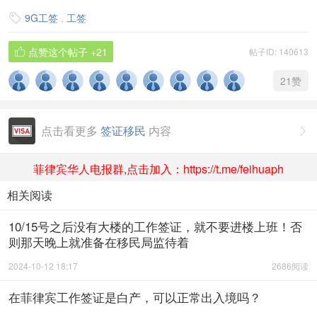
9G工签
,
工签

点赞这个帖子
+21
帖子ID: 140613

21
赞
点击看更多
签证移民
内容

菲律宾华人电报群,点击加入：https://t.me/feihuaph
相关阅读
10/15号之后没有大楼的工作签证，就不要进楼上班！否
则那天晚上就准备在移民局监待着
2024-10-12 18:17
2686阅读
在菲律宾工作签证是白产，可以正常出入境吗？