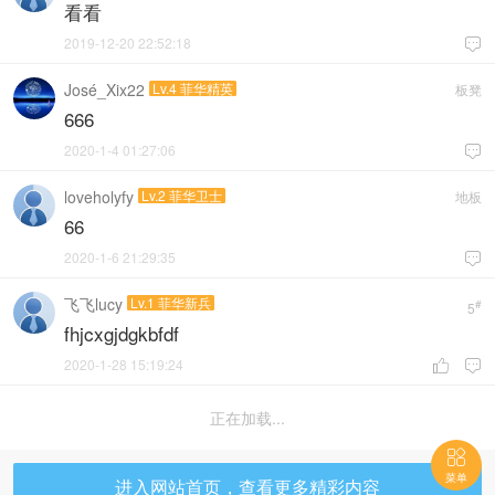
看看
2019-12-20 22:52:18

José_Xix22
Lv.4 菲华精英
板凳
666
2020-1-4 01:27:06

loveholyfy
Lv.2 菲华卫士
地板
66
2020-1-6 21:29:35

飞飞lucy
Lv.1 菲华新兵
#
5
fhjcxgjdgkbfdf
2020-1-28 15:19:24


重新加载

菜单
进入网站首页，查看更多精彩内容