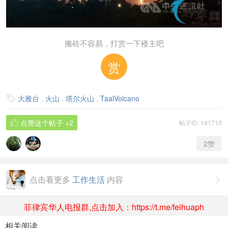
搬砖不容易，打赏一下楼主吧
赏
大雅台
,
火山
,
塔尔火山
,
TaalVolcano

点赞这个帖子
+2
帖子ID: 141710

2
赞
点击看更多
工作生活
内容

菲律宾华人电报群,点击加入：https://t.me/feihuaph
相关阅读