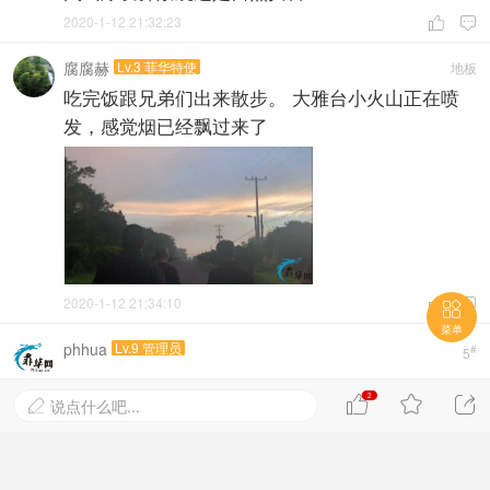
2020-1-12 21:32:23


腐腐赫
Lv.3 菲华特使
地板
吃完饭跟兄弟们出来散步。 大雅台小火山正在喷
发，感觉烟已经飘过来了
2020-1-12 21:34:10



菜单
phhua
Lv.9 管理员
#
5
2



说点什么吧...

菲华网温馨提醒：
今天塔尔火山爆发，马尼拉地区可能迎來重度灰