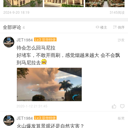
2024-9-20 18:19
3145阅读
全部评论
4
楼主
倒序


JET1984
Lv.3 菲华特使
沙发
待会怎么回马尼拉
好堵车，不敢开雨刷，感觉烟越来越大 会不会飘
到马尼拉去
2020-1-12 21:31:45


JET1984
Lv.3 菲华特使
板凳
火山爆发算景观还是自然灾害？