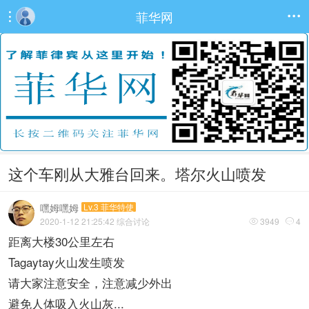
菲华网


这个车刚从大雅台回来。塔尔火山喷发
嘿姆嘿姆
Lv.3 菲华特使
2020-1-12 21:25:42
综合讨论
3949
4


距离大楼30公里左右
Tagaytay火山发生喷发
请大家注意安全，注意减少外出
避免人体吸入火山灰...