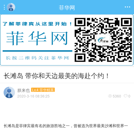
菲华网


长滩岛 带你和天边最美的海赴个约！
朕来也
Lv.4 菲华精英
2020-3-16 08:36:25
5360
0


长滩岛是菲律宾最有名的旅游胜地之一，曾被选为世界最美沙滩和世界一