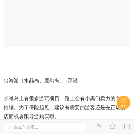
出海游（水晶岛、魔幻岛）+浮潜
长滩岛上有很多游玩项目，路上会有小黑们卖力的向你

推销。为了保险起见，建议有需要的游客还是去正规的
菜单
店面或者跟导游购买哦。



说点什么吧...

水晶岛：坐螃蟹船出海前往水晶岛。