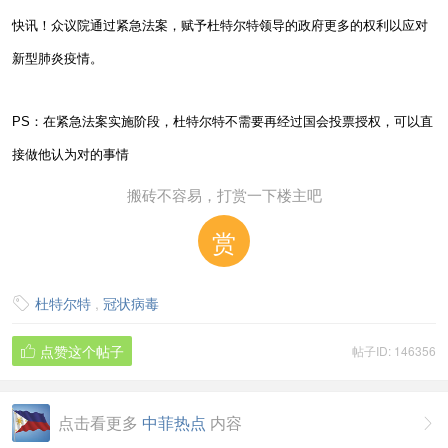
快讯！众议院通过紧急法案，赋予杜特尔特领导的政府更多的权利以应对
新型肺炎疫情。
PS：在紧急法案实施阶段，杜特尔特不需要再经过国会投票授权，可以直
接做他认为对的事情
搬砖不容易，打赏一下楼主吧
赏
杜特尔特
,
冠状病毒

点赞这个帖子
帖子ID: 146356

点击看更多
中菲热点
内容
