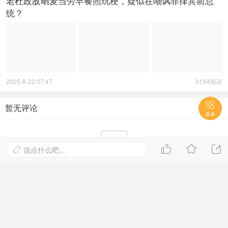
老杜政敌晒麦当劳早餐照玩梗，疑似在嘲讽菲律宾前总
统？
2025-8-22 07:47
3194阅读

暂无评论
菜单




说点什么吧...

暂无评论, 快来抢沙发
进入网站首页，查看更多精彩内容