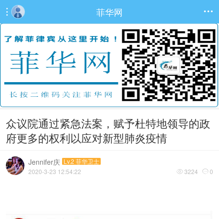
菲华网


众议院通过紧急法案，赋予杜特地领导的政
府更多的权利以应对新型肺炎疫情
Jennifer庆
Lv.2 菲华卫士
2020-3-23 12:54:22
3224
0

