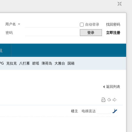
用户名
自动登录
找回密码
密码
登录
立即注册
航
PG
克拉克
八打雁
碧瑶
薄荷岛
大雅台
国籍
返回列表
楼主
电梯直达