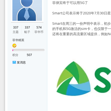
菲律宾终于可以用5G了
Smart公司表示将于2020年7月3
华
Smart在周三的一份声明中表示，初步计划
337
337
574
的手机和5G激活的sim卡，也仅限于一些核
主题
帖子
菲华币
还将在重要的高流量区域提供，例如North Aven
菲华精英
积分
507
发消息
论