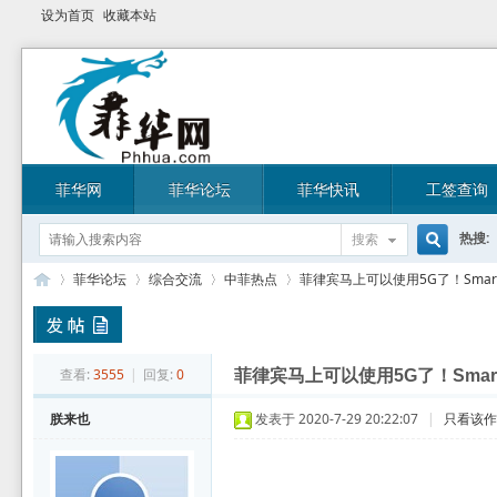
设为首页
收藏本站
菲华网
菲华论坛
菲华快讯
工签查询
热搜:
搜索
搜
菲华论坛
综合交流
中菲热点
菲律宾马上可以使用5G了！Smart
索
菲
»
›
›
›
查看:
3555
|
回复:
0
菲律宾马上可以使用5G了！Smar
朕来也
发表于 2020-7-29 20:22:07
|
只看该