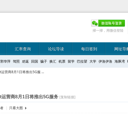
掃一掃，用微信登陸
汇率查询
论坛导读
每日签到
网址导
郭华萍
驾照
劝返
回国
骗子
换汇
机票
留学
巴拉望
大学
伊洛伊洛
海豚湾
运营商8月1日将推出5G服 ...
t运营商8月1日将推出5G服务
[复制链接]
作者
|
只看大图