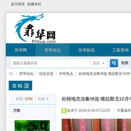
设为首页
收藏本站
菲华网
菲华论坛
菲华快讯
工签查询
热搜:
搜索
搜
菲华论坛
综合交流
中菲热点
杜特地充当鲁仲连 维拉斯戈10月中
索
菲
»
›
›
›
查看:
3286
|
回复:
1
杜特地充当鲁仲连 维拉斯戈10
万胜
发表于 2020-9-30 07:22:25
|
只看该