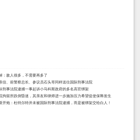
解：敌人很多，不需要再多了
亲信、前警察总长、参议员石头哥同样送往国际刑事法院
际刑事法院逮捕一事起诉小马科斯政府的多名高官绑架
院拘留所跌倒昏迷，其亲友和律师进一步施加压力希望促使保释发生
斯开炮：杜特尔特并未被国际刑事法院逮捕，而是被绑架交给白人！