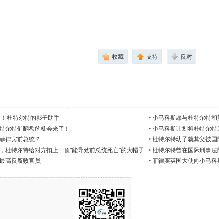
收藏
支持
反对
o）！杜特尔特的影子助手
•
小马科斯愿与杜特尔特和
特尔特们翻盘的机会来了！
•
小马科斯计划将杜特尔特
菲律宾前总统？
•
杜特尔特幼子就其父被国
，杜特尔特给对方扣上一顶“能导致前总统死亡”的大帽子
•
杜特尔特曾在国际刑事法
最高反腐败官员
•
菲律宾英国大使向小马科