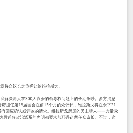
同意将众议长之位禅让给维拉斯戈。
底解决两人在300人议会的领导权问题上的长期争吵。多方消息
丹诺担任第18届国会在前15个月的众议长，维拉斯戈将在余下21
没有回应确认或评论的请求。维拉斯戈所属的民主菲人——力量党
因为最近各政治派系的声明都要求加耶丹诺留任众议长。不过，这