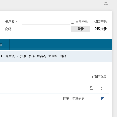
用户名
自动登录
找回密码
密码
登录
立即注册
航
PG
克拉克
八打雁
碧瑶
薄荷岛
大雅台
国籍
返回列表
楼主
电梯直达