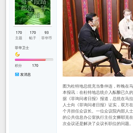
华
170
170
93
主题
帖子
菲华币
菲华卫士
积分
170
发消息
论
图为杜特地总统充当鲁仲连，昨晚在
本报讯：在杜特地总统介入酝酿已久的
据《菲询问者日报》报道，总统在马拉
人士向《菲询问者日报》证实，双方在总
个月担任众议长。一位众议院内部人士
的公共信息办公室执行主任文狮耶克在
次会议还是解决了众议长职位的问题