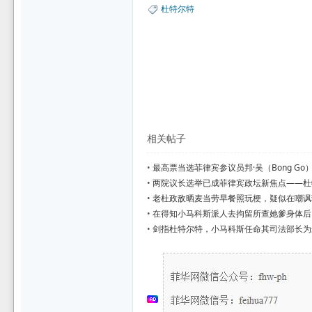
杜特尔特
坛
相关帖子
•
最高票当选菲律宾参议员邦·吴（Bong G
•
两院议长选举已成菲律宾政坛新焦点——杜
•
老杜政敌晒麦当劳早餐照玩梗，疑似在嘲讽
•
在得知小马科斯派人去拘留所查她爹身体后
•
剑指杜特尔特，小马科斯任命其司法部长为