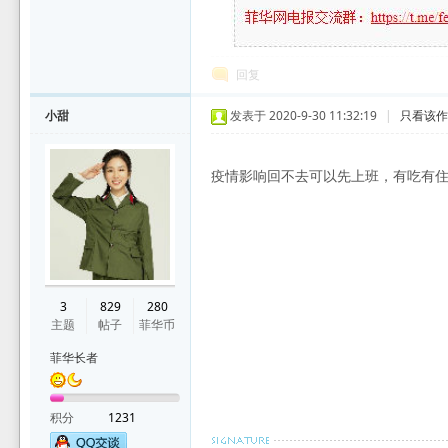
回复
小甜
发表于 2020-9-30 11:32:19
|
只看该
疫情影响回不去可以先上班，有吃有
3
829
280
主题
帖子
菲华币
菲华长者
积分
1231