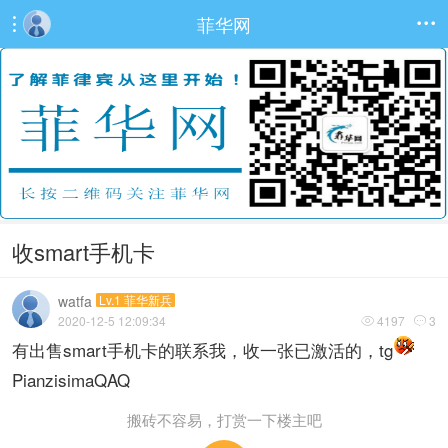
菲华网


收smart手机卡
watfa
Lv.1 菲华新兵
2020-12-5 12:09:34
4197
3


有出售smart手机卡的联系我，收一张已激活的，tg
PianzisimaQAQ
搬砖不容易，打赏一下楼主吧