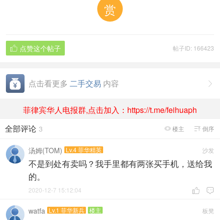
赏
点赞这个帖子
帖子ID: 166423

点击看更多
二手交易
内容

菲律宾华人电报群,点击加入：https://t.me/feihuaph
全部评论
3
楼主
倒序


汤姆(TOM)
Lv.4 菲华精英
沙发
不是到处有卖吗？我手里都有两张买手机，送给我
的。
2020-12-7 15:12:04


watfa
Lv.1 菲华新兵
楼主
板凳