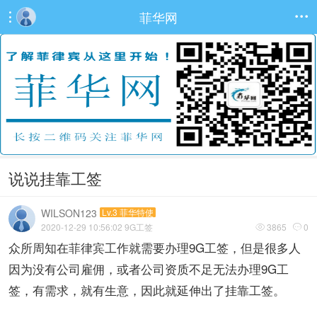
菲华网


说说挂靠工签
WILSON123
Lv.3 菲华特使
2020-12-29 10:56:02
9G工签
3865
0


众所周知在菲律宾工作就需要办理9G工签，但是很多人
因为没有公司雇佣，或者公司资质不足无法办理9G工
签，有需求，就有生意，因此就延伸出了挂靠工签。