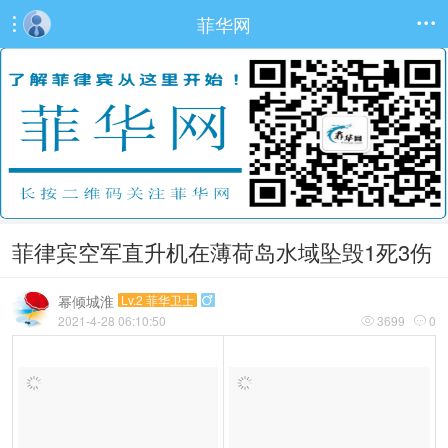
菲华网


菲律宾空军直升机在薄荷岛水域坠毁1死3伤
幂倾城淮
Lv.2 菲华卫士

2021-4-28 06:10:50
3699
0

