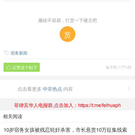
搬砖不容易，打赏一下楼主吧
赏
宿务新闻

点赞这个帖子
帖子ID: 177120

点击看更多
中菲热点
内容

菲律宾华人电报群,点击加入：https://t.me/feihuaph
相关阅读
10岁宿务女孩被残忍轮奸杀害，市长悬赏10万征集线索