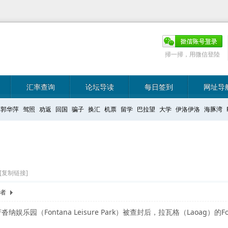
掃一掃，用微信登陸
汇率查询
论坛导读
每日签到
网址导
郭华萍
驾照
劝返
回国
骗子
换汇
机票
留学
巴拉望
大学
伊洛伊洛
海豚湾
[复制链接]
作者
娱乐园（Fontana Leisure Park）被查封后，拉瓦格（Laoag）的F