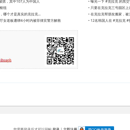
被抓，其中107人为中国人
•
曝光一下 #克拉克 的黑
枢纽
•
只要在克拉克三号园区上
哪个才是真实的克拉克...
•
在克拉克帮朋友搬家，被克
厅女老板遭绑4小时内被菲律宾警方解救
•
12名韩国人在 #克拉克 #
您需要登录后才可以回帖
登录
|
立即注册