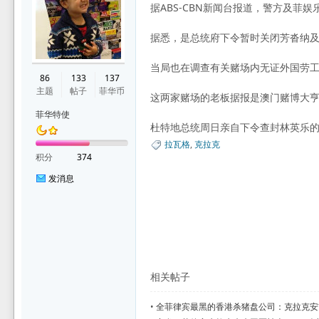
据ABS-CBN新闻台报道，警方及菲娱乐菠
据悉，是总统府下令暂时关闭芳沓纳及For
华
当局也在调查有关赌场内无证外国劳
86
133
137
主题
帖子
菲华币
这两家赌场的老板据报是澳门赌博大亨林英乐
菲华特使
杜特地总统周日亲自下令查封林英乐
拉瓦格
,
克拉克
积分
374
发消息
论
相关帖子
•
全菲律宾最黑的香港杀猪盘公司：克拉克安吉利