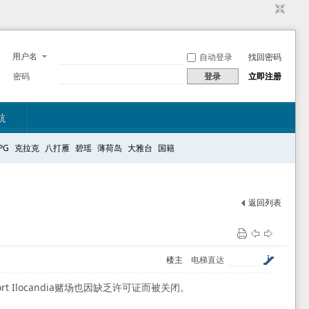
用户名
自动登录
找回密码
密码
登录
立即注册
航
PG
克拉克
八打雁
碧瑶
薄荷岛
大雅台
国籍
返回列表
楼主
电梯直达
ort Ilocandia赌场也因缺乏许可证而被关闭。