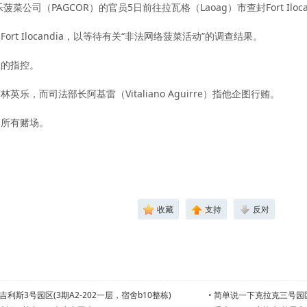
菜公司（PAGCOR）的官员5日前往拉瓦格（Laoag）市查封Fort Iloc
t Ilocandia，以等待有关“非法网络菠菜活动”的调查结果。
工的指控。
，而司法部长阿基雷（Vitaliano Aguirre）指他企图行贿。
的所有赌场。
收藏
支持
反对
斯3号园区(3期A2-202一层，宿舍b10整栋)
•
简单说一下克拉克三号园