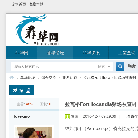
设为首页
收藏本站
菲华网
菲华论坛
菲华快讯
工签查询
热搜:
搜索
搜
菲华论坛
综合交流
业界动态
拉瓦格Fort Ilocandia赌场被查封
索
菲
»
›
›
›
查看:
4896
|
回复:
0
拉瓦格Fort Ilocandia赌场被查封
lovekarol
发表于 2016-12-7 09:29:09
|
只看该
继邦邦牙（Pampanga）省克拉克的芳沓纳