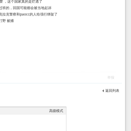
交警 ，这个国家真的是烂透了
过班的，回国可能都会被当地起诉
拉克警察和paocc的人给强行绑架了
打野 被捕
举报
返回列表
高级模式