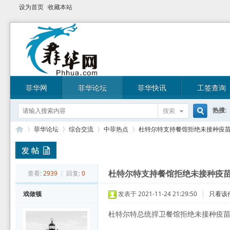
设为首页
收藏本站
菲华网
菲华论坛
菲华快讯
工签查询
热搜:
搜索
搜
菲华论坛
综合交流
中菲热点
杜特尔特支持餐馆拒绝未接种疫苗的顾
索
菲
»
›
›
›
查看:
2939
|
回复:
0
杜特尔特支持餐馆拒绝未接种疫
戏做顿
发表于 2021-11-24 21:29:50
|
只看该
杜特尔特总统捍卫餐馆拒绝未接种疫苗的顾