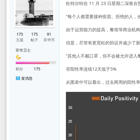
杜特尔特在 11 月 23 日星期二深
“每个人都需要接种疫苗。拒绝的人，
华
由于运营能力的提高，餐馆等商业机构
175
175
91
主题
帖子
菲华币
但是，尽管有更宽松的协议并减少了新的
菲华卫士
“其他人不戴口罩，你不会被允许进入餐
菲阳性率连续12天低于5%
积分
175
发消息
从图表中可以看出，过去两周的阳性率
论