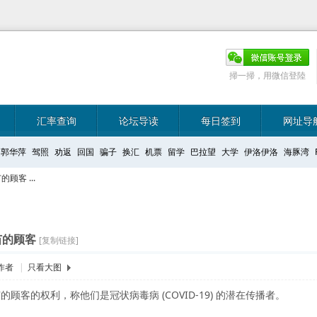
掃一掃，用微信登陸
汇率查询
论坛导读
每日签到
网址导
郭华萍
驾照
劝返
回国
骗子
换汇
机票
留学
巴拉望
大学
伊洛伊洛
海豚湾
客 ...
苗的顾客
[复制链接]
作者
|
只看大图
客的权利，称他们是冠状病毒病 (COVID-19) 的潜在传播者。