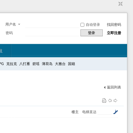
用户名
自动登录
找回密码
密码
登录
立即注册
航
PG
克拉克
八打雁
碧瑶
薄荷岛
大雅台
国籍
返回列表
楼主
电梯直达