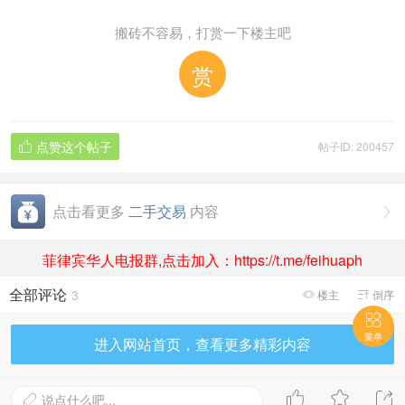
搬砖不容易，打赏一下楼主吧
赏
点赞这个帖子
帖子ID: 200457

点击看更多
二手交易
内容

菲律宾华人电报群,点击加入：https://t.me/feihuaph
全部评论
3
楼主
倒序



菜单
进入网站首页，查看更多精彩内容



说点什么吧...
