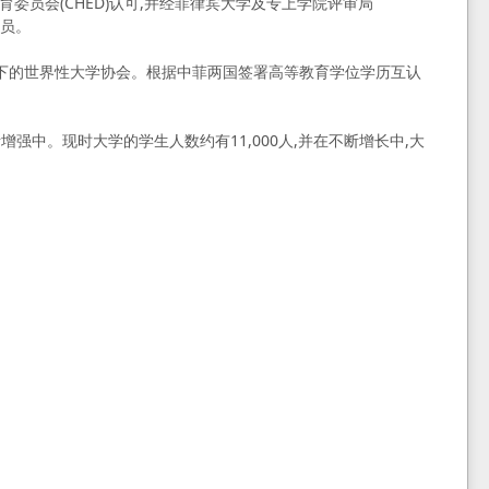
委员会(CHED)认可,并经菲律宾大学及专上学院评审局
会员。
属 下的世界性大学协会。根据中菲两国签署高等教育学位学历互认
中。现时大学的学生人数约有11,000人,并在不断增长中,大