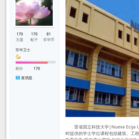
华
170
170
81
主题
帖子
菲华币
菲华卫士
积分
170
发消息
论
雷省国立科技大学|Nueva Ecija Un
时提供的学士学位课程包括建筑、工程