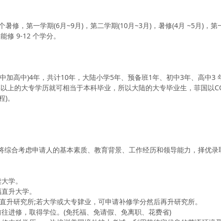
个暑修，第一学期(6月~9月)，第二学期(10月~3月)，暑修(4月 ~5
 9-12 个学分。
中加高中)4年，共计10年，大陆小学5年、预备班1年、初中3年、高中3
上的大专学历就可相当于本科毕业，所以大陆的大专毕业生，菲国以COLLE
程)。
学将综合考虑申请人的基本素质、教育背景、工作经历和领导能力，择优录
读大学。
福直升大学。
毕业者可直升研究所;若大学或大专肄业，可申请补修学分然后再升研究所。
前往进修，取得学位。(免托福、免请假、免离职、花费省)