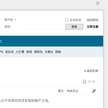
用户名
自动登录
找回密码
密码
登录
立即注册
航
PG
克拉克
八打雁
碧瑶
薄荷岛
大雅台
国籍
返回列表
楼主
电梯直达
于吕宋岛中部,位于菲律宾经济富裕的粮产之地,