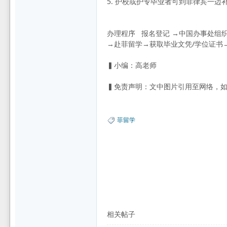
5. 护校或护专毕业者可到菲律宾一
办理程序 报名登记 →中国办事处组
→赴菲留学→获取毕业文凭/学位证书
▍小编：高老师
▍免责声明：文中图片引用至网络，
菲留学
相关帖子