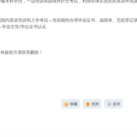
边补修本科学历，一边培训美国境外护士考试，利用菲律宾优良的英语环境
织国内英语培训和入学考试→培训期间办理毕业证书、成绩单、无犯罪记
→毕业文凭/学位证书认证
如有版权方请联系删除！
收藏
支持
反对