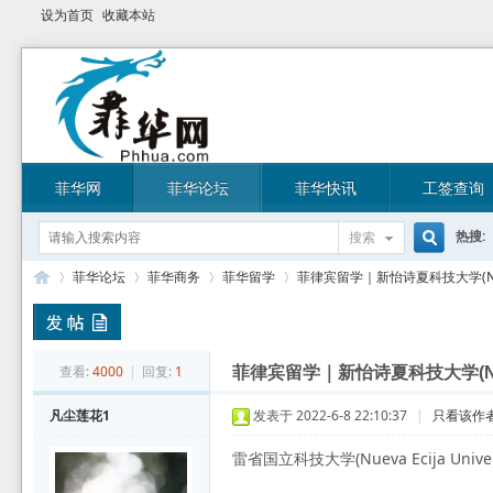
设为首页
收藏本站
菲华网
菲华论坛
菲华快讯
工签查询
热搜:
搜索
搜
菲华论坛
菲华商务
菲华留学
菲律宾留学｜新怡诗夏科技大学(Nueva Ec
索
菲
»
›
›
›
查看:
4000
|
回复:
1
菲律宾留学｜新怡诗夏科技大学(Nueva Eci
凡尘莲花1
发表于 2022-6-8 22:10:37
|
只看该作
雷省国立科技大学(Nueva Ecija Univ