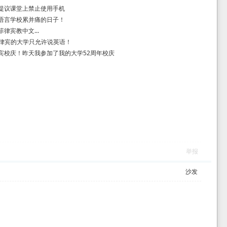
提议课堂上禁止使用手机
语言学校累并痛的日子！
律宾教中文...
菲律宾的大学只允许说英语！
宾校庆！昨天我参加了我的大学52周年校庆
举报
沙发