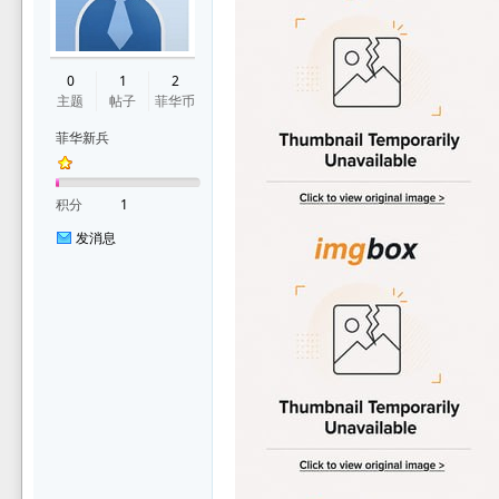
0
1
2
主题
帖子
菲华币
菲华新兵
积分
1
发消息