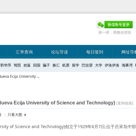
掃一掃，用微信登陸
汇率查询
论坛导读
每日签到
网址导
郭华萍
驾照
劝返
回国
骗子
换汇
机票
留学
巴拉望
大学
伊洛伊洛
海豚湾
ija University ...
ja University of Science and Technology)
[复制链接]
者
|
只看大图
ersity of Science and Technology)创立于1929年6月7日,位