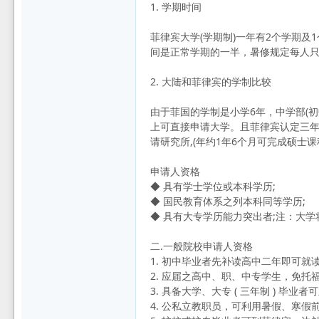
1. 学期时间
菲律宾大学(学期制)一年有2个学期及1
间是正常学期的一半，暑修规定每人只能修
2. 大陆和菲律宾的学制比较
由于菲国的学制是小学6年，中学部(初
上可直接申请大学。且菲律宾认定三年以
请研究所,(年约1年6个月可完成硕士课
申请人资格
◆ 具有学士学位或本科学历;
◆ 国民教育体系之列本科同等学历;
◆ 具有大专学历能力突出者;注：大
二.一般院校申请人资格
1. 初中毕业者先补读高中二年即可就
2. 应届之高中、职、中专学生，免托
3. 具备大学、大专 ( 三年制 ) 
4. 公私立教职员，可利用暑假、寒假