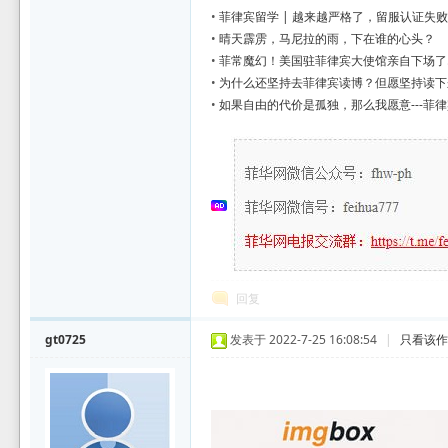
•
菲律宾留学 | 越来越严格了，留服认证失
•
晴天霹雳，马尼拉的雨，下在谁的心头？
•
菲常魔幻！美国驻菲律宾大使馆亲自下场了..
•
为什么还坚持去菲律宾读博？但愿坚持读下
•
如果自由的代价是孤独，那么我愿意---菲
回复
gt0725
发表于 2022-7-25 16:08:54
|
只看该