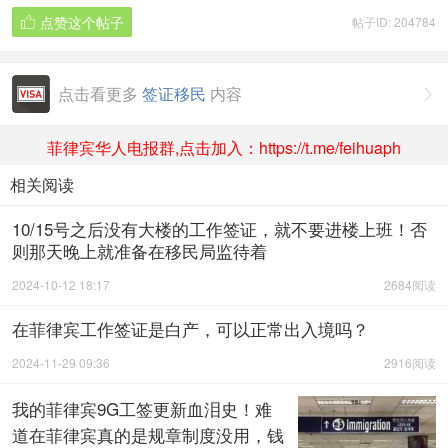
点赞这个帖子
帖子ID: 204784

点击看更多
签证移民
内容

菲律宾华人电报群,点击加入：https://t.me/feihuaph
相关阅读
10/15号之后没有大楼的工作签证，就不要进楼上班！否
则那天晚上就准备在移民局监待着
2024-10-12 18:17
2684阅读
在菲律宾工作签证是白产，可以正常出入境吗？
2024-11-29 09:36
2916阅读
我的菲律宾9G工签更新血泪史！难
道在菲律宾真的是规章制度没用，钱