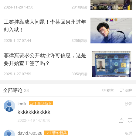
才管用吗？
2024-11-29 14:50
2810阅读
工签挂靠成大问题！李某回泉州过年
却入狱！
2025-1-27 07:44
3255阅读
菲律宾要求公开就业许可信息，这是
要开始查工签了吗？
2025-1-27 07:59
3052阅读
全部评论
28
楼主
倒序


leolin
Lv.1 菲华新兵
沙发
kkkkkkkkkkkk
2022-7-19 14:16:16


david760528
Lv.1 菲华新兵
板凳