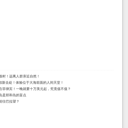
假村！远离人群亲近自然！
巴拉望度假新去处！体验位于大海前面的人间天堂！
在菲律宾！一晚就要十万美元起，究竟值不值？
岛是郑和岛的盲点
前往巴拉望？