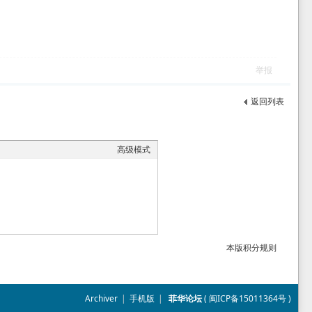
举报
返回列表
高级模式
本版积分规则
Archiver
|
手机版
|
菲华论坛
(
闽ICP备15011364号
)