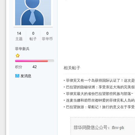
华
14
0
0
主题
帖子
菲华币
菲华新兵
积分
42
相关帖子
发消息
•
菲律宾又有一个岛获得国际认证了！这次是
论
•
巴拉望的隐秘绿洲：享受亲近大海的完美假
•
菲律宾最大的省份巴拉望那些民族与部落~
•
连麦当娜和碧昂丝都钟爱的菲律宾私人岛屿
•
巴拉望旅游：晕船记！旅行的意义在于享受