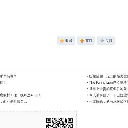
收藏
支持
反对
哪个岛呢？
•
巴拉望独一无二的绝美度
期！
•
The Funny Lion
•
世界上最贵的度假胜地就
度假村！住一晚可达40万！
•
今儿被科普了一下巴拉望
，而不是折磨自己
•
一文解惑：从马尼拉如何