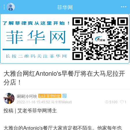
菲华网


大雅台网红Antonio's早餐厅将在大马尼拉开
分店！
唰唰冷呵映
Lv.3 菲华特使

2022-11-16 15:45:52
马卡蒂Makati
5100
1


投稿 | 艾老爷菲华网博主
大雅台的Antonio's餐厅大家肯定都不陌生。他家每年也