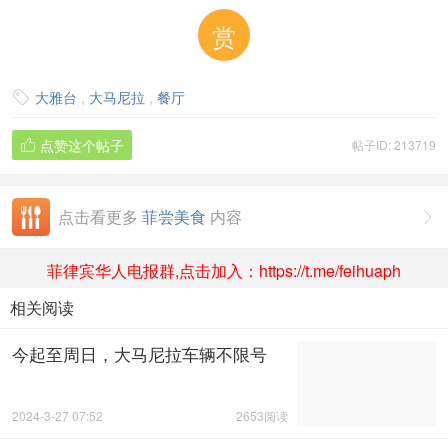
赏
大雅台
,
大马尼拉
,
餐厅

点赞这个帖子
帖子ID: 213719

点击看更多
菲尝美食
内容

菲律宾华人电报群,点击加入：https://t.me/feihuaph
相关阅读
今起至周日，大马尼拉车辆不限号
2024-3-27 07:52
2653阅读