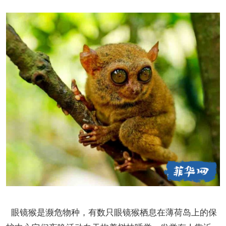
眼镜猴是濒危物种，有数只眼镜猴栖息在薄荷岛上的保