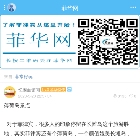
菲华网


来自:
菲常好玩
忆困血馆闻
Lv.3 菲华特使

2023-5-23 22:57:04
3135
0


薄荷岛景点
对于菲律宾，很多人的印象停留在长滩岛这个旅游胜
地，其实菲律宾还有个薄荷岛，一个颜值媲美长滩岛，