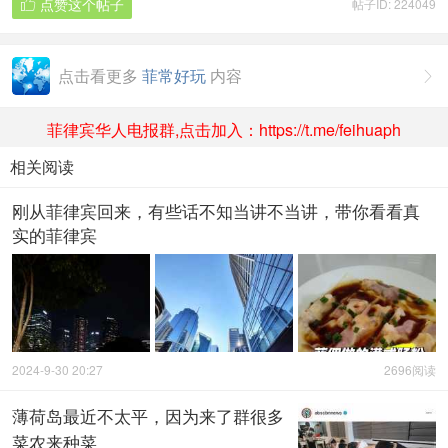
点赞这个帖子
帖子ID: 224049

点击看更多
菲常好玩
内容

菲律宾华人电报群,点击加入：https://t.me/feihuaph
相关阅读
刚从菲律宾回来，有些话不知当讲不当讲，带你看看真
实的菲律宾
2024-9-30 20:27
2696阅读
薄荷岛最近不太平，因为来了群很多
菜农来种菜