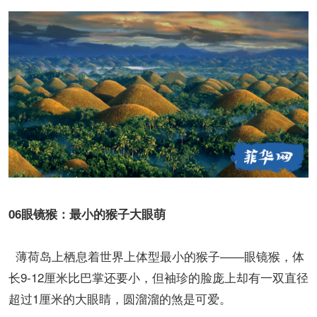
06眼镜猴：最小的猴子大眼萌
薄荷岛上栖息着世界上体型最小的猴子——眼镜猴，体
长9-12厘米比巴掌还要小，但袖珍的脸庞上却有一双直径
超过1厘米的大眼睛，圆溜溜的煞是可爱。