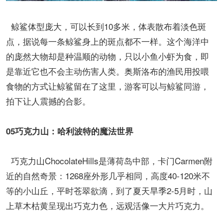
鲸鲨体型庞大，可以长到10多米，体表散布着淡色斑
点，据说每一条鲸鲨身上的斑点都不一样。这个海洋中
的庞然大物却是种温顺的动物，只以小鱼小虾为食，即
是靠近它也不会主动伤害人类。奥斯洛布的渔民用投喂
食物的方式让鲸鲨留在了这里，游客可以与鲸鲨同游，
拍下让人震撼的合影。
05巧克力山：哈利波特的魔法世界
巧克力山ChocolateHills是薄荷岛中部，卡门Carmen附
近的自然奇景：1268座外形几乎相同，高度40-120米不
等的小山丘，平时苍翠欲滴，到了夏天旱季2-5月时，山
上草木枯黄呈现出巧克力色，远观活像一大片巧克力。