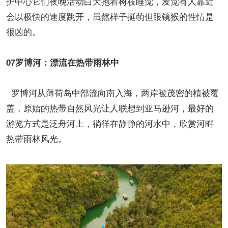
护中心它们夜晚活动白天抱着树枝睡觉，发觉有人靠近
会以极快的速度跳开，虽然样子挺萌但眼镜猴的性情是
很凶的。
07罗博河：漂流在热带雨林中
罗博河从薄荷岛中部流向南入海，两岸被茂密的植被覆
盖，原始的热带自然风光让人联想到亚马逊河，最好的
游览方式是泛舟河上，徜徉在静静的河水中，欣赏河畔
热带雨林风光。