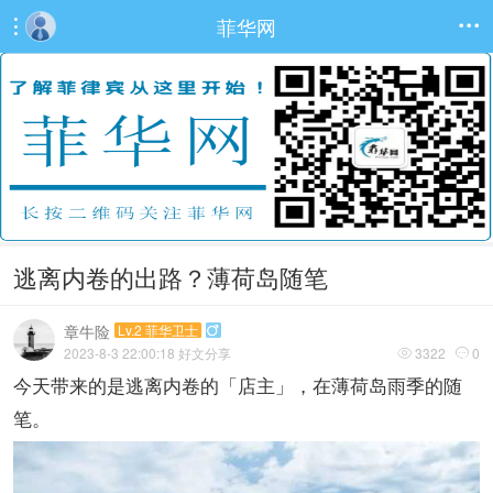
菲华网


逃离内卷的出路？薄荷岛随笔
章牛险
Lv.2 菲华卫士

2023-8-3 22:00:18
好文分享
3322
0


今天带来的是逃离内卷的「店主」，在薄荷岛雨季的随
笔。