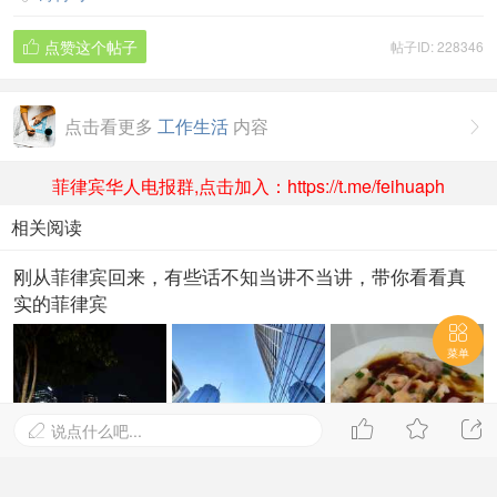
点赞这个帖子
帖子ID: 228346

点击看更多
工作生活
内容

菲律宾华人电报群,点击加入：https://t.me/feihuaph
相关阅读
刚从菲律宾回来，有些话不知当讲不当讲，带你看看真
实的菲律宾

菜单



说点什么吧...

2024-9-30 20:27
2704阅读