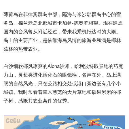
薄荷岛在菲律宾群岛中部，隔海与米沙鄢群岛中心的宿
务岛、棉兰老岛北部城市卡加延-德奥罗相望。现在肆虐
国内的台风曾从附近经过，带来我乘机抵达时的大雨。
岛上的主要产业，是依靠海岛风情的旅游业和满是椰林
蕉林的热带农业。
白沙细软椰风凉爽的Alona沙滩，哈利波特取景地的巧克
力山，灵长类进化活化石的眼镜猴，名声在外。岛上满
眼的自然风光，只在公路相交处或港口旁边嵌有几个小
城镇。我时常看着草木葱茏的大片草地和硕果累累的椰
子树，感慨其农业条件的优秀。