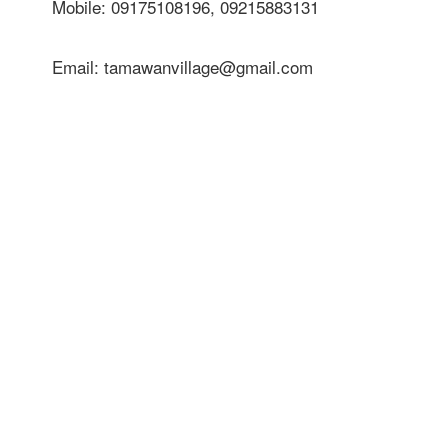
Mobile: 09175108196, 09215883131
Email: tamawanvillage@gmail.com