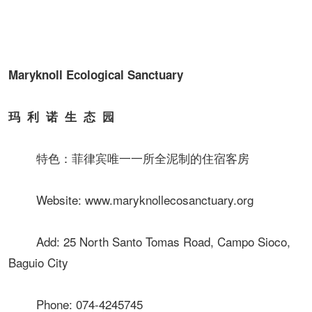
Maryknoll Ecological Sanctuary
玛 利 诺 生 态 园
特色：菲律宾唯一一所全泥制的住宿客房
Website: www.maryknollecosanctuary.org
Add: 25 North Santo Tomas Road, Campo Sioco,
Baguio City
Phone: 074-4245745