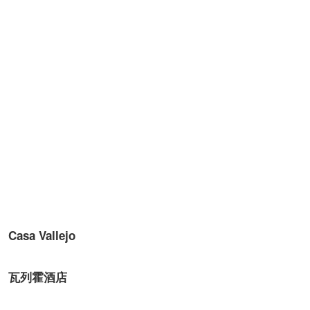
Casa Vallejo
瓦列霍酒店
特色：碧瑶最老的酒店，开业于1909年。