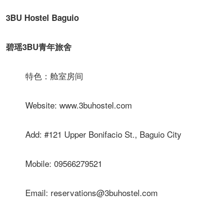
3BU Hostel Baguio
碧瑶3BU青年旅舍
特色：舱室房间
Website: www.3buhostel.com
Add: #121 Upper Bonifacio St., Baguio City
Mobile: 09566279521
Email: reservations@3buhostel.com