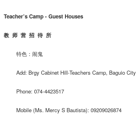
Teacher’s Camp - Guest Houses
教 师 营 招 待 所
特色：闹鬼
Add: Brgy Cabinet Hill-Teachers Camp, Baguio City
Phone: 074-4423517
Mobile (Ms. Mercy S Bautista): 09209026874