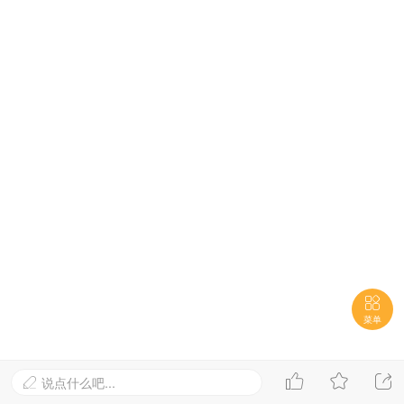

菜单



说点什么吧...
