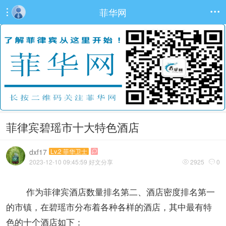
菲华网


菲律宾碧瑶市十大特色酒店
dxf17
Lv.2 菲华卫士

2023-12-10 09:45:59
好文分享
2925
0


作为菲律宾酒店数量排名第二、酒店密度排名第一
的市镇，在碧瑶市分布着各种各样的酒店，其中最有特
色的十个酒店如下：