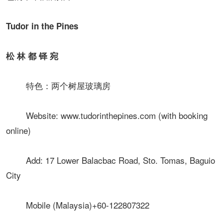
Tudor in the Pines
松 林 都 铎 宛
特色：两个树屋玻璃房
Website: www.tudorinthepines.com (with booking
online)
Add: 17 Lower Balacbac Road, Sto. Tomas, Baguio
City
Mobile (Malaysia)+60-122807322