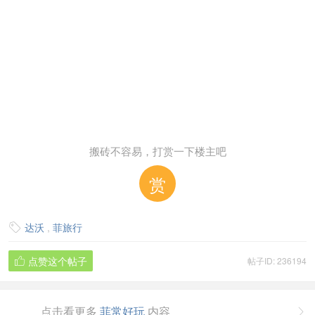
搬砖不容易，打赏一下楼主吧
赏
达沃
,
菲旅行

点赞这个帖子
帖子ID: 236194

点击看更多
菲常好玩
内容
