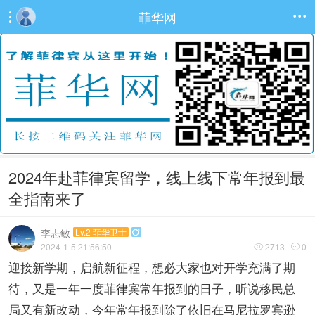
菲华网


2024年赴菲律宾留学，线上线下常年报到最
全指南来了
李志敏
Lv.2 菲华卫士

2024-1-5 21:56:50
2713
0


迎接新学期，启航新征程，想必大家也对开学充满了期
待，又是一年一度菲律宾常年报到的日子，听说移民总
局又有新改动，今年常年报到除了依旧在马尼拉罗宾逊