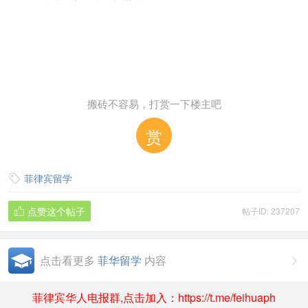
搬砖不容易，打赏一下楼主吧
赏
菲律宾留学

点赞这个帖子
帖子ID: 237207

点击看更多
菲华留学
内容

菲律宾华人电报群,点击加入：https://t.me/feihuaph