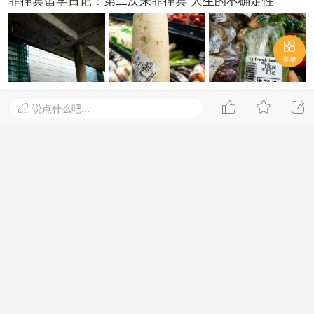

菜单
2024-6-27 08:34
3226阅读



说点什么吧...

菲律宾留学一站式导航！学姐汇总的
菲律宾十大实用网站
2024-9-23 07:42
3055阅读
菲律宾留学 | 菲律宾这个信息差，只是国内不知道而已！
2025-1-6 20:06
3118阅读