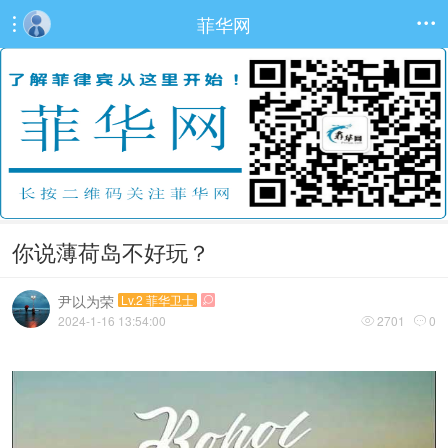
菲华网


你说薄荷岛不好玩？
尹以为荣
Lv.2 菲华卫士

2024-1-16 13:54:00
2701
0

