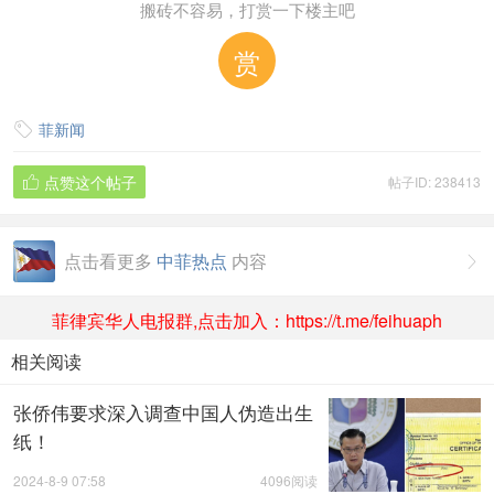
搬砖不容易，打赏一下楼主吧
赏
菲新闻

点赞这个帖子
帖子ID: 238413

点击看更多
中菲热点
内容

菲律宾华人电报群,点击加入：https://t.me/feihuaph
相关阅读
张侨伟要求深入调查中国人伪造出生
纸！
2024-8-9 07:58
4096阅读