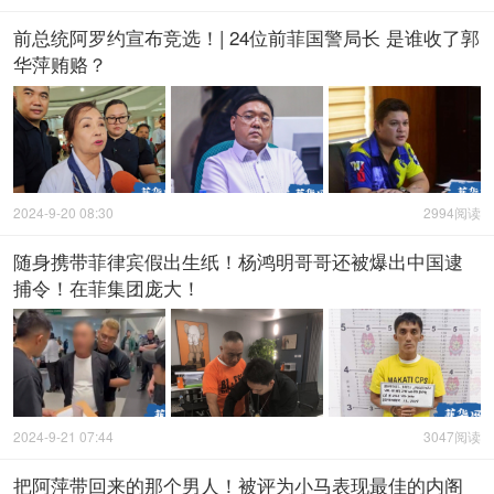
前总统阿罗约宣布竞选！| 24位前菲国警局长 是谁收了郭
华萍贿赂？
2024-9-20 08:30
2994阅读
随身携带菲律宾假出生纸！杨鸿明哥哥还被爆出中国逮
捕令！在菲集团庞大！
2024-9-21 07:44
3047阅读
把阿萍带回来的那个男人！被评为小马表现最佳的内阁