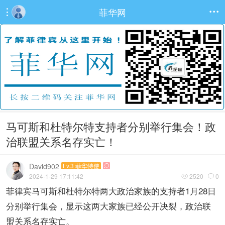
菲华网


马可斯和杜特尔特支持者分别举行集会！政
治联盟关系名存实亡！
David902
Lv.3 菲华特使

2024-1-29 17:11:42
2520
0


菲律宾马可斯和杜特尔特两大政治家族的支持者1月28日
分别举行集会，显示这两大家族已经公开决裂，政治联
盟关系名存实亡。