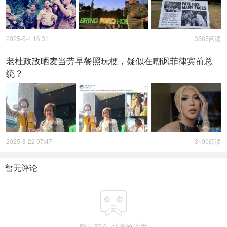
2025-6-4 16:31
3585阅读
老杜政敌晒麦当劳早餐照玩梗，疑似在嘲讽菲律宾前总
统？
2025-8-22 07:47
3190阅读
暂无评论

暂无评论, 快来抢沙发