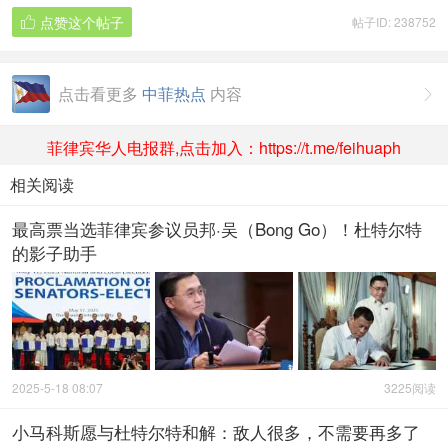
点赞这个帖子
帖子ID: 238752

点击看更多
中菲热点
内容

菲律宾华人电报群,点击加入：https://t.me/feihuaph
相关阅读
最高票当选菲律宾参议员邦·吴（Bong Go）！杜特尔特
的影子助手
2025-5-18 08:07
3225阅读
小马科斯愿与杜特尔特和解：敌人很多，不需要再多了