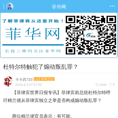
菲华网


杜特尔特触犯了煽动叛乱罪？
卡卡西720
Lv.2 菲华卫士
2024-2-5 07:57:50
2440
0


【菲律宾世界日报专讯】菲律宾前总统杜特尔特呼
吁棉兰佬从菲律宾独立之举是否构成煽动叛乱罪？
两位棉兰佬官员表示：有可能。