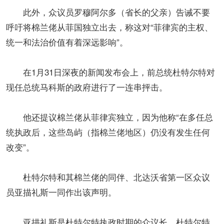
此外，众议员罗穆阿尔多（省长的父亲）告诫不要
呼吁将棉兰佬从菲国独立出去，称这对“菲律宾的主权、
统一和法治价值有着深远影响”。
在1月31日深夜的新闻发布会上，前总统杜特尔特对
现任总统马科斯的政府进行了一连串抨击。
他还提议棉兰佬从菲律宾独立，因为他称“在多任总
统执政后，这些岛屿（指棉兰佬地区）仍没有发生任何
改变”。
杜特尔特和其棉兰佬的同伴、北达沃省第一区众议
员亚描礼斯一同作出该声明。
亚描礼斯是杜特尔特执政时期的众议长。杜特尔特