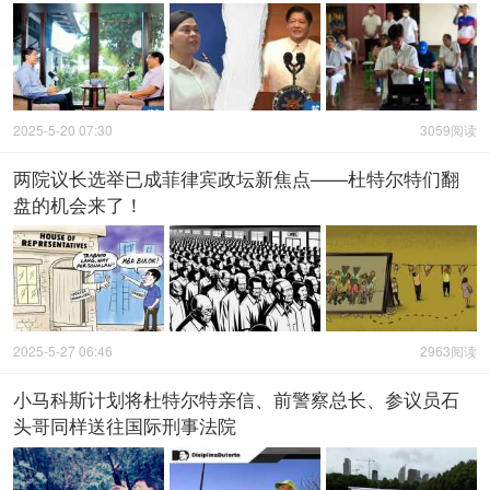
2025-5-20 07:30
3059阅读
两院议长选举已成菲律宾政坛新焦点——杜特尔特们翻
盘的机会来了！
2025-5-27 06:46
2963阅读
小马科斯计划将杜特尔特亲信、前警察总长、参议员石
头哥同样送往国际刑事法院