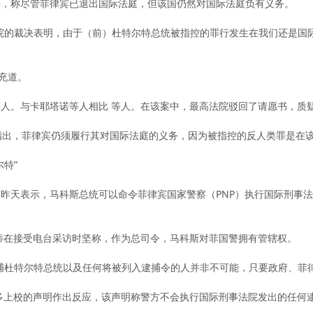
决，称尽管菲律宾已退出国际法庭，但该国仍然对国际法庭负有义务。
院的裁决表明，由于（前）杜特尔特总统被指控的罪行发生在我们还是国
充道。
ngilinan 等人。与卡耶塔诺等人相比 等人。在该案中，最高法院驳回了请愿
指出，菲律宾仍须履行其对国际法庭的义务，因为被指控的反人类罪是在
特”
表示，马科斯总统可以命令菲律宾国家警察（PNP）执行国际刑事法院（ICC
蒂在接受电台采访时坚称，作为总司令，马科斯对菲国警拥有管辖权。
捕杜特尔特总统以及任何将被列入逮捕令的人并非不可能，只要政府、菲
多上校的声明作出反应，该声明称警方不会执行国际刑事法院发出的任何