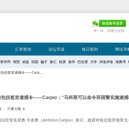
掃一掃，用微信登陸
汇率查询
论坛导读
每日签到
网址导
郭华萍
驾照
劝返
回国
骗子
换汇
机票
留学
巴拉望
大学
伊洛伊洛
海豚湾
签发逮捕令——Carp ...
包括签发逮捕令——Carpio；“马科斯可以命令菲国警实施逮捕
者
|
只看大图
安东尼奥·卡皮奥（Antonio Carpio）表示，政府对前总统罗德里戈·杜