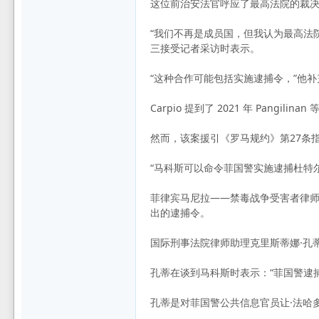
这位前治安法官呼应了最高法院的裁
坛
“我们不再是成员国，但我认为最高法
三接受记者采访时表示。
“这种合作可能包括实施逮捕令，”他补
Carpio 提到了 2021 年 Pa
然而，该案援引《罗马规约》第27条
“马科斯可以命令菲国警实施逮捕杜特尔
菲律宾马尼拉——禁毒战争受害者律师昨天
出的逮捕令。
国际刑事法院律师助理克里斯蒂娜·孔
孔蒂在谈到马科斯时表示：“菲国警逮
孔蒂是对菲国警公共信息官员让·法哈