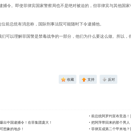
将执行逮捕令。即使菲律宾国家警察局也不是绝对被迫的，但菲律宾与其他国
这位前总统有消息称，国际刑事法院可能随时下令逮捕他。
我们可以理解菲国警是禁毒战争的一部分，他们为什么要这么做。所以，
收藏
支持
反对
•
前总统阿罗约宣布竞选！|
爆出中国逮捕令！在菲集团庞大！
•
把阿萍带回来的那个男人
可想象的地步！
•
菲律宾成第二个甲米地？