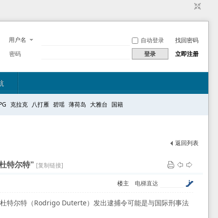
用户名
自动登录
找回密码
密码
登录
立即注册
航
PG
克拉克
八打雁
碧瑶
薄荷岛
大雅台
国籍
返回列表
杜特尔特”
[复制链接]
楼主
电梯直达
特尔特（Rodrigo Duterte）发出逮捕令可能是与国际刑事法