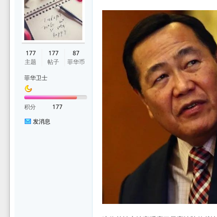
华
177
177
87
主题
帖子
菲华币
菲华卫士
积分
177
发消息
论