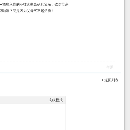
—懒癌入骨的菲律宾孽畜砍死父亲，砍伤母亲
杯咖啡？竟是因为父母买不起奶粉！
举报
返回列表
高级模式