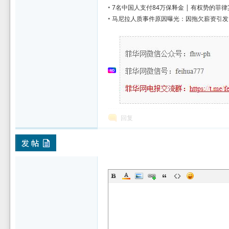
•
7名中国人支付84万保释金 | 有权势的菲
•
马尼拉人质事件原因曝光：因拖欠薪资引发
回复