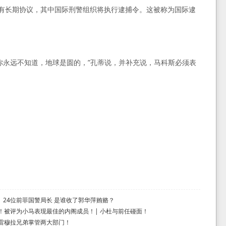
家有长期协议，其中国际刑警组织将执行逮捕令。这被称为国际逮
你永远不知道，地球是圆的，”孔蒂说，并补充说，马科斯必须表
 24位前菲国警局长 是谁收了郭华萍贿赂？
！被评为小马表现最佳的内阁成员！| 小杜与前任碰面！
雷穆拉兄弟掌管两大部门！