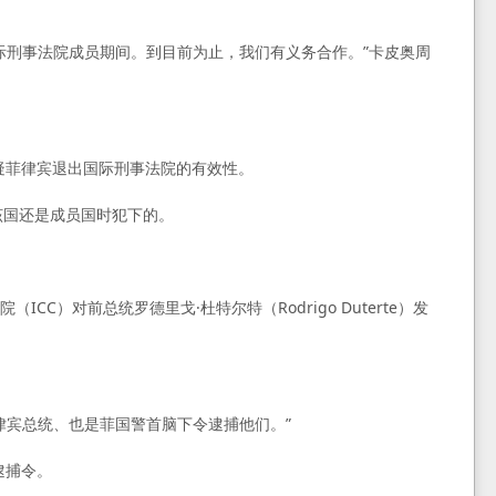
际刑事法院成员期间。到目前为止，我们有义务合作。”卡皮奥周
书，质疑菲律宾退出国际刑事法院的有效性。
该国还是成员国时犯下的。
）对前总统罗德里戈·杜特尔特（Rodrigo Duterte）发
律宾总统、也是菲国警首脑下令逮捕他们。”
逮捕令。