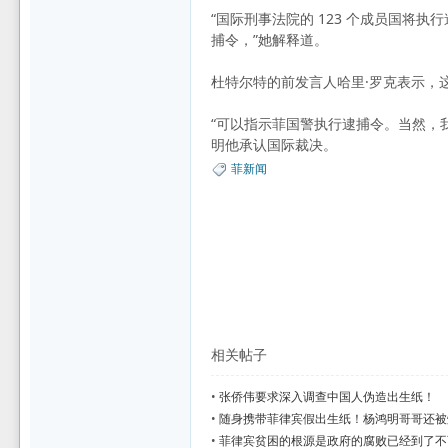
“国际刑事法院的 123 个成员国
捕令，”她解释道。
杜特尔特的前发言人哈里·罗克表示，
“可以指示菲国警执行逮捕令。当然，
明他承认国际裁决。
菲新闻
相关帖子
•
张侨伟要求深入调查中国人伪造出生纸！
•
随身携带菲律宾假出生纸！杨鸿明哥哥还被
•
菲律宾贫困的根源是政府的腐败已经到了不