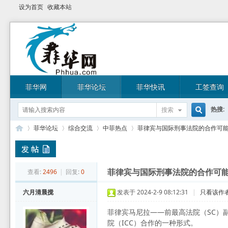
设为首页
收藏本站
菲华网
菲华论坛
菲华快讯
工签查询
热搜:
搜索
搜
菲华论坛
综合交流
中菲热点
菲律宾与国际刑事法院的合作可能包括
索
菲
»
›
›
›
查看:
2496
|
回复:
0
菲律宾与国际刑事法院的合作可能
六月清晨搅
发表于 2024-2-9 08:12:31
|
只看该作
菲律宾马尼拉——前最高法院（SC）副法官
院（ICC）合作的一种形式。