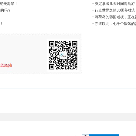
绝美海景！
•
决定拿出几天时间海岛游
队的吗？
•
行走世界之第30国菲律宾
•
薄荷岛的韩国老板，正在
！
•
赤道以北，七千个散落的