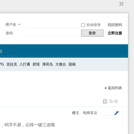
用户名
自动登录
找回密码
密码
登录
立即注册
航
PG
克拉克
八打雁
碧瑶
薄荷岛
大雅台
国籍
返回列表
楼主
电梯直达
的，码字不易，记得一键三连哦