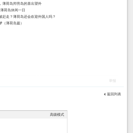
，薄荷岛邦劳岛的喜出望外
 薄荷岛休闲一日
被赶走？薄荷岛还会欢迎外国人吗？
梦（薄荷岛篇）
举报
返回列表
高级模式