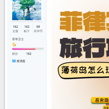
华
162
162
69
主题
帖子
菲华币
菲华卫士
积分
162
发消息
论