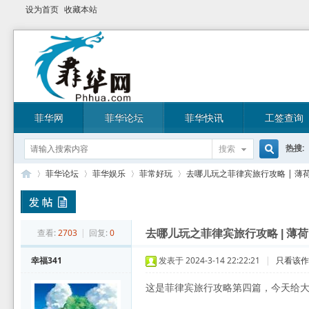
设为首页
收藏本站
菲华网
菲华论坛
菲华快讯
工签查询
热搜:
搜索
搜
菲华论坛
菲华娱乐
菲常好玩
去哪儿玩之菲律宾旅行攻略 | 薄
索
菲
»
›
›
›
查看:
2703
|
回复:
0
去哪儿玩之菲律宾旅行攻略 | 薄
幸福341
发表于 2024-3-14 22:22:21
|
只看该
这是菲律宾旅行攻略第四篇，今天给