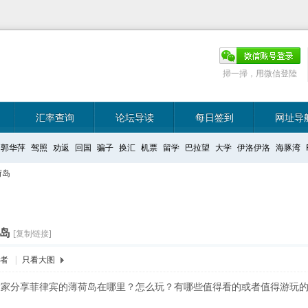
掃一掃，用微信登陸
汇率查询
论坛导读
每日签到
网址导
郭华萍
驾照
劝返
回国
骗子
换汇
机票
留学
巴拉望
大学
伊洛伊洛
海豚湾
荷岛
荷岛
[复制链接]
作者
|
只看大图
大家分享菲律宾的薄荷岛在哪里？怎么玩？有哪些值得看的或者值得游玩