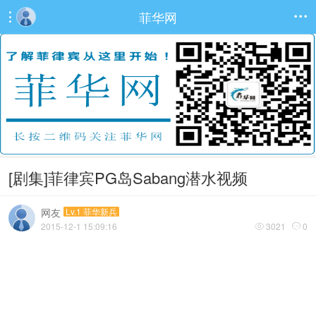
菲华网


[剧集]菲律宾PG岛Sabang潜水视频
网友
Lv.1 菲华新兵
2015-12-1 15:09:16
3021
0

