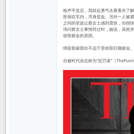
枪声平息后，我鼓起勇气去看看并了解
匪倒在车内，浑身是血。另外一人被
之间的变故让蔡女士感到震惊，但很
询问蔡女士事情经过时，她说，虽然
收取赎金的原因。
绑架勒索团伙不远千里收取巨额赎金
自被时代杂志称为“惩罚者”（ThePu