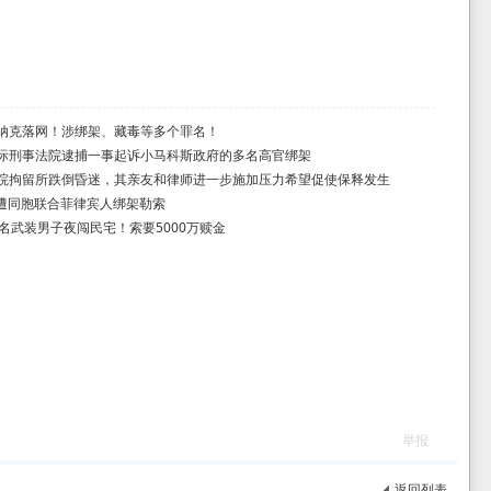
纳克落网！涉绑架、藏毒等多个罪名！
际刑事法院逮捕一事起诉小马科斯政府的多名高官绑架
院拘留所跌倒昏迷，其亲友和律师进一步施加压力希望促使保释发生
菲遭同胞联合菲律宾人绑架勒索
7名武装男子夜闯民宅！索要5000万赎金
举报
返回列表