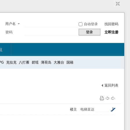
用户名
自动登录
找回密码
密码
登录
立即注册
航
PG
克拉克
八打雁
碧瑶
薄荷岛
大雅台
国籍
返回列表
楼主
电梯直达