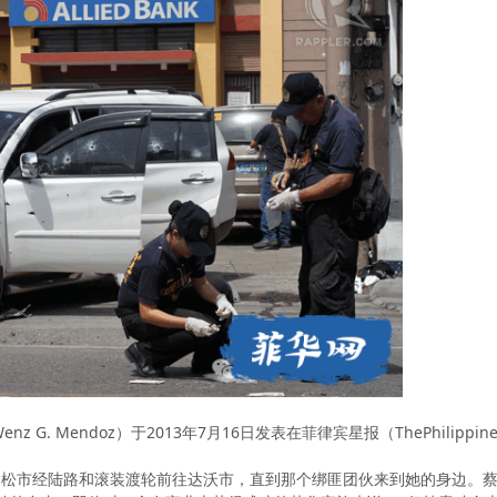
. Mendoz）于2013年7月16日发表在菲律宾星报（ThePhilippine S
松市经陆路和滚装渡轮前往达沃市，直到那个绑匪团伙来到她的身边。蔡