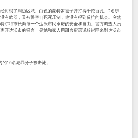
经封锁了周边区域。白色的蒙特罗被子弹打得千疮百孔。2名绑
边没有武器，又被警察们死死压制，他没有得到反抗的机会。突然
杜特尔特市长向每一个达沃市民承诺的安全和自由。警方调查人员
着离开达沃市的誓言，是她和家人用甜言蜜语说服绑匪来到达沃市
在内的16名犯罪分子被击毙。