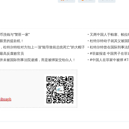
币洗钱与“警匪一家”
•
又两中国人于帕塞、帕拉
眼里的提款机！
•
杜特尔特幼子就其父被国
，杜特尔特给对方扣上一顶“能导致前总统死亡”的大帽子
•
杜特尔特曾在国际刑事法
最高反腐败官员
•
#菲媒报道 中国男子在
并未被国际刑事法院逮捕，而是被绑架交给白人！
•
#中国人在菲家中被绑 #