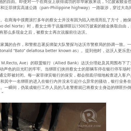
她的自由。即使对一个在商业上获得成功的菲华家族来说，1亿披索赎金
菲律宾高速公路（pan-Philippine highway）一路跋涉，穿过
者。在商海中摸爬滚打多年的蔡女士并没有因为陷入绝境而乱了方寸，她
ao del Norte）时，蔡女士终于说服绑匪以1500万披索的赎金换取自
行没有那么多现金之后，被蔡女士再次说服前往达沃。
者家属的合作，和警察总署反绑架大队警探与达沃市警察局的协调一致。
ald “Bato” delaRosa better known as）。提到他时，达沃人更
M.Recto, Ave）的联盟银行（Allied Bank）达沃分理处及其
不动声色的目光盯的牢牢。当绑匪们挟持蔡女士的那辆车停在银行停车场
交通立即被封闭。每一家菲律宾银行的保安，都会彻底仔细地检查进入客
士和其中一名绑匪的进入在银行内并没未引起什么异常的骚动，银行业务
格。一瞬间，伪装成银行工作人员的几名警察就已将蔡女士身边的绑匪扑
”