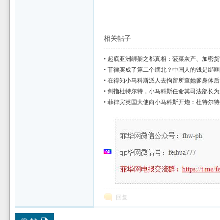
相关帖子
•
起底亚洲绑架之都真相：菠菜灰产、加密货
•
菲律宾成了第二个缅北？中国人的钱是绑匪
•
在得知小马科斯派人去拘留所查她爹身体后
•
剑指杜特尔特，小马科斯任命其司法部长为
•
菲律宾英国大使向小马科斯开炮：杜特尔特
回复