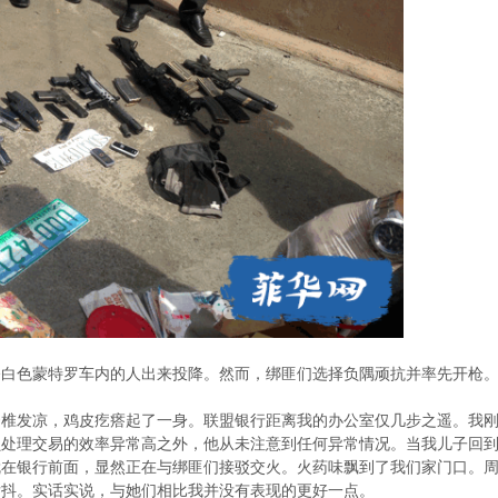
令白色蒙特罗车内的人出来投降。然而，绑匪们选择负隅顽抗并率先开枪
脊椎发凉，鸡皮疙瘩起了一身。联盟银行距离我的办公室仅几步之遥。我
处理交易的效率异常高之外，他从未注意到任何异常情况。当我儿子回到
就在银行前面，显然正在与绑匪们接驳交火。火药味飘到了我们家门口。
发抖。实话实说，与她们相比我并没有表现的更好一点。