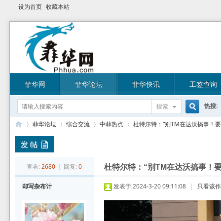
设为首页
收藏本站
菲华网
菲华论坛
菲华快讯
工签查询
热搜:
搜索
搜
菲华论坛
综合交流
中菲热点
杜特尔特：“别TM在达沃搞事！要么
索
菲
»
›
›
›
查看:
2680
|
回复:
0
杜特尔特：“别TM在达沃搞事！
却写杂布计
发表于 2024-3-20 09:11:08
|
只看该