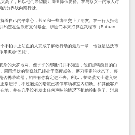
也太高了，所以他们希望能让绑匪降低要价。在与蔡女士的家人讨
大岛间的分界线向南行驶。
保持着自己的平常心，甚至和一些绑匪交上了朋友。在一行人抵达
由，并约定在达沃市支付赎金。绑匪们本来打算在武端市（Butuan
一个不怕手上沾血的人完成了解救行动的最后一章，他就是达沃市
乐意使用昵称“巴托”。
周围布下了复杂的天罗地网。傻乎乎的绑匪们并不知道，他们那辆醒目的白
时，周围埋伏的警察就已经处于高度戒备、磨刀霍霍的状态了。蔡
户是否携带武器，如果有你肯定进不去。所以，护送蔡女士进入银
在正常进行，不过汹涌的暗流已将停车场和室内切断。和其他客户
倒在地，并在几乎没有发出任何声响的情况下把他控制住了。消息