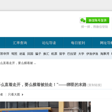
掃一掃，用微信登陸
汇率查询
论坛导读
每日签到
网址导
郭华萍
驾照
劝返
回国
骗子
换汇
机票
留学
巴拉望
大学
伊洛伊洛
海豚湾
直着走开，要么横着被 ...
要么直着走开，要么横着被抬走！”——绑匪的末路
[复制链接]
作者
|
只看大图