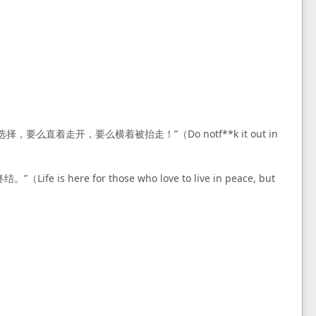
走开，要么横着被抬走！”（Do notf**k it out in
or those who love to live in peace, but