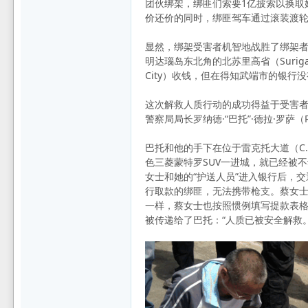
团伙绑架，绑匪们索要1亿披索以换取
价还价的同时，绑匪驾车通过滚装渡轮和泛
坛
显然，绑架受害者机智地战胜了绑架
明达瑙岛东北角的北苏里高省（Surig
City）收钱，但在得知武端市的银
这次解救人质行动的成功得益于受害
警察局局长罗纳德·“巴托”·德拉·罗萨（Ron
巴托和他的手下在位于雷克托大道（C. 
色三菱蒙特罗SUV一进城，就已经被
女士和她的“护送人员”进入银行后，
行取款的绑匪，无法携带枪支。蔡女
一样，蔡女士也按照惯例填写提款表
被传递给了巴托：“人质已被安全解救。