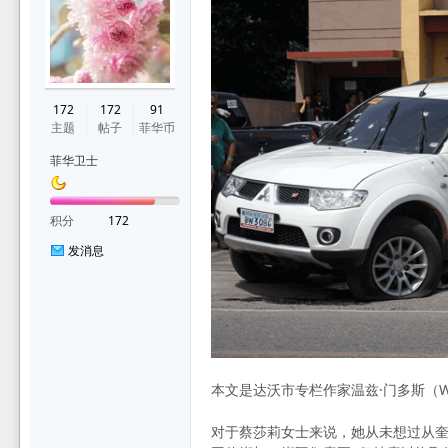
华
172
172
91
主题
帖子
菲华币
菲华卫士
积分
172
发消息
论
本文是达沃市专栏作家温兹·门多斯（Wenz G
对于蔡莎莉女士来说，她从未想过从奎