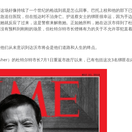
这场好像持续了一个世纪的枪战到底是怎么回事。巴托上校和他的部下已
紧急送往医院，但在抵达时不治身亡。护送蔡女士的绑匪很幸运，因为手
快她就反应了过来，这是警察来解救她。正如她所料，她在达沃市得到了
并没有预料到刚刚的场景，但杜特尔特市长铿锵有力的关于不允许罪犯直
。他们从未意识到达沃市将会是他们道路和人生的终点。
nisher）的杜特尔特市长7月1日重返市政厅以来，已有包括这次3名绑匪