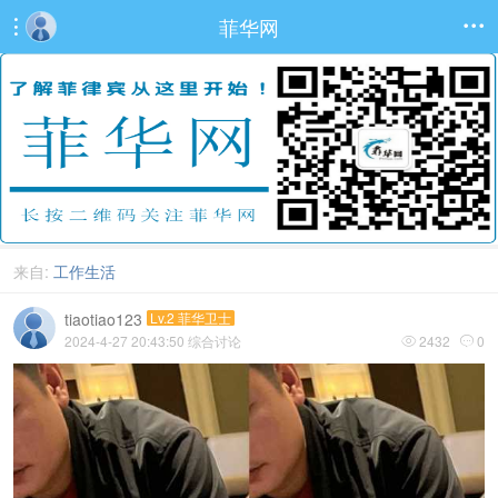
菲华网


来自:
工作生活
tiaotiao123
Lv.2 菲华卫士
2024-4-27 20:43:50
综合讨论
2432
0

