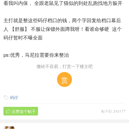
看我叫内保， 全跟老鼠见了猫似的到处乱跑找地方躲开
主打就是整这些码仔档口的钱，两个字回复给档口幕后
人 【舒服】 不服让保镖外面蹲我呀！看谁命够硬 这个
码仔暂时不曝全面
ps:优秀，马尼拉需要你来整治
搬砖不容易，打赏一下楼主吧
赏
码仔

点赞这个帖子
帖子ID: 243177
