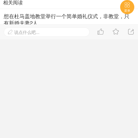
相关阅读

菜单
想在杜马盖地教堂举行一个简单婚礼仪式，非教堂，只
有新婚夫妻2人



说点什么吧...

2018-12-29 23:34
3104阅读
原来菲律宾有这么多世界之最！
2020-2-21 20:48
3644阅读
因冠状病毒关闭六个月后，菲律宾首
都历史悠久的马尼拉大教堂将于9月
16日（星期三）重新开放
2020-9-15 19:09
3432阅读
菲律宾那些最适合办婚礼的教堂