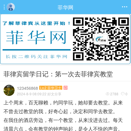
菲华网


菲律宾留学日记：第一次去菲律宾教堂
123456868
Lv.2 菲华卫士

2024-8-9 08:09:22
好文分享
2788
0


上个周末，百无聊赖，约同学玩，她却要去教堂。从来
不曾去过教堂的我，好奇心起，决定和同学去教堂。
在我住的酒店旁边，有一个教堂，从来没进去过。每天
清晨六点，会有教堂的钟声响起，是令人不快的声音。