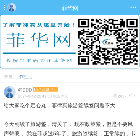
菲华网


来自:
工作生活
@DDD
Lv.2 菲华卫士
2024-8-12 22:49:53
综合讨论
2637
1


给大家吃个定心丸，菲律宾旅游签续签问题不大
今天刚续了旅游签，清关了， 现在政策紧，但是不要风
声鹤唳， 我在菲超过5年了。旅游签续签，正常续的，卡