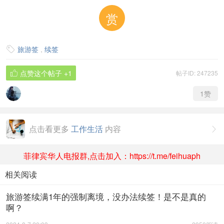
赏
旅游签
,
续签

点赞这个帖子
+1
帖子ID: 247235

1
赞
点击看更多
工作生活
内容

菲律宾华人电报群,点击加入：https://t.me/feihuaph
相关阅读
旅游签续满1年的强制离境，没办法续签！是不是真的
啊？