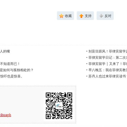
收藏
支持
反对
人的嘴
•
别盲目跟风！菲律宾留学
•
菲律宾留学日记：第二次
内不知道而已！
•
菲律宾留学 | 又来了！菲
是如何与孤独相处的？
•
早八晚五：我在菲律宾教
。惊吓也是惊喜。
•
苏丹人也过来菲律宾读书