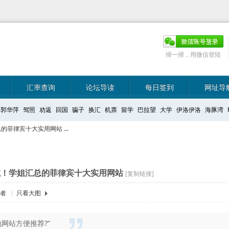
掃一掃，用微信登陸
汇率查询
论坛导读
每日签到
网址导
郭华萍
驾照
劝返
回国
骗子
换汇
机票
留学
巴拉望
大学
伊洛伊洛
海豚湾
菲律宾十大实用网站 ...
航！学姐汇总的菲律宾十大实用网站
[复制链接]
作者
|
只看大图
网站方便推荐?”