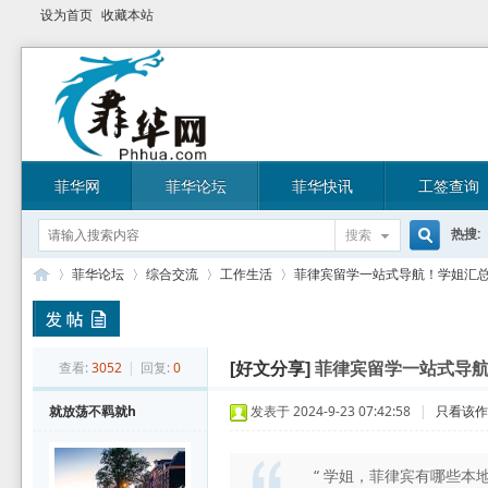
设为首页
收藏本站
菲华网
菲华论坛
菲华快讯
工签查询
热搜:
搜索
搜
菲华论坛
综合交流
工作生活
菲律宾留学一站式导航！学姐汇总的
索
菲
»
›
›
›
查看:
3052
|
回复:
0
[好文分享]
菲律宾留学一站式导
就放荡不羁就h
发表于 2024-9-23 07:42:58
|
只看该
“ 学姐，菲律宾有哪些本地