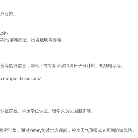
的外交部。
.ph/
菲律宾其他落地签证、出境证明等办理。
住房等热线信息，网站下方有菲律宾特殊日子倒计时、热线电话等。
acificair.com/
可认证院校、学历学位认证、留学人员回国服务等。
和搜索引擎，通过Yehey能读地方新闻，检查天气预报或者规划旅游线路。