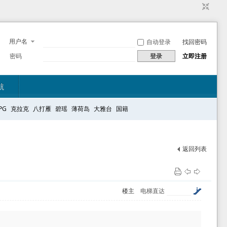
用户名
自动登录
找回密码
密码
登录
立即注册
航
PG
克拉克
八打雁
碧瑶
薄荷岛
大雅台
国籍
返回列表
楼主
电梯直达