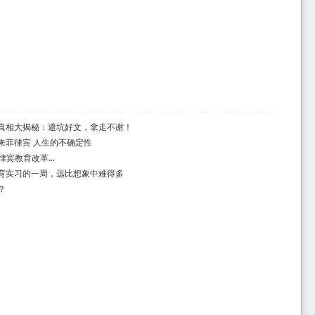
真相大揭秘：避坑好文，拿走不谢！
来菲律宾 人生的不确定性
律宾教育改革...
育实习的一周，远比想象中难得多
？