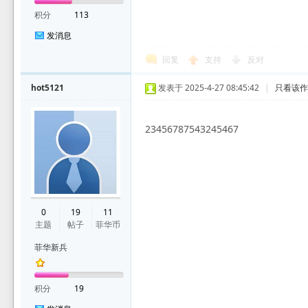
积分
113
发消息
回复
支持
反对
hot5121
发表于 2025-4-27 08:45:42
|
只看该
23456787543245467
0
19
11
主题
帖子
菲华币
菲华新兵
积分
19