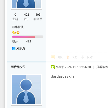
坛
0
422
405
主题
帖子
菲华币
菲华特使
积分
422
发消息
回复
支持
反对
阿萨德少爷
发表于 2024-11-5 19:06:50
|
只看该
dasdasdas dfa