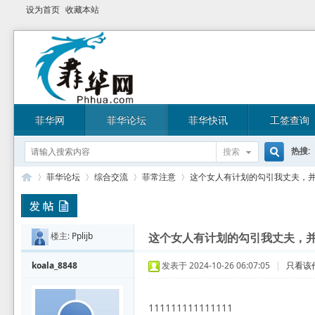
设为首页
收藏本站
菲华网
菲华论坛
菲华快讯
工签查询
热搜:
搜索
搜
菲华论坛
综合交流
菲常注意
这个女人有计划的勾引我丈夫，并和
索
楼主:
Pplijb
菲
»
›
›
›
这个女人有计划的勾引我丈夫，
koala_8848
发表于 2024-10-26 06:07:05
|
只看该
111111111111111