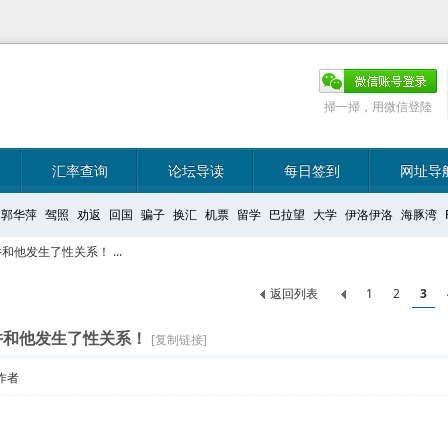
掃一掃，用微信登陸
汇率查询
论坛导读
每日签到
网址导
郭华萍
驾照
劝返
回国
骗子
换汇
机票
留学
巴拉望
大学
伊洛伊洛
海豚湾
他发生了性关系！ ...
返回列表
1
2
3
并和他发生了性关系！
[复制链接]
作者