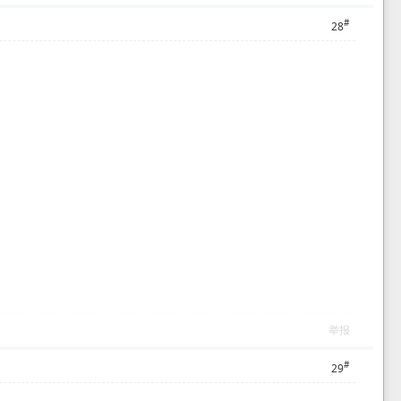
#
28
举报
#
29