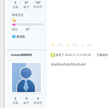
0
67
107
主题
帖子
菲华币
菲华卫士
积分
67
发消息
回复
支持
反对
vincent888999
发表于 2024-11-5 21:02:28
|
只看该
dsafdsafsdafdsafsdaf
0
8
6
主题
帖子
菲华币