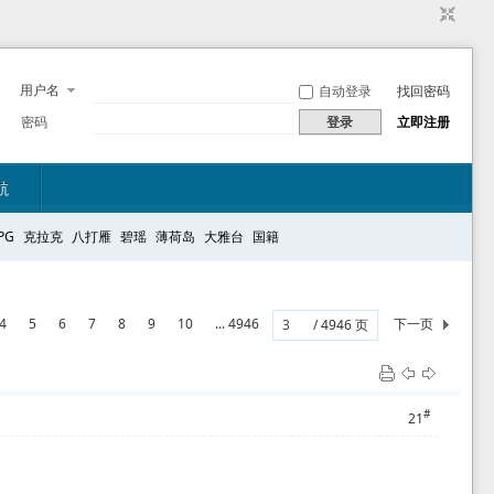
用户名
自动登录
找回密码
密码
登录
立即注册
航
PG
克拉克
八打雁
碧瑶
薄荷岛
大雅台
国籍
4
5
6
7
8
9
10
... 4946
下一页
/ 4946 页
#
21