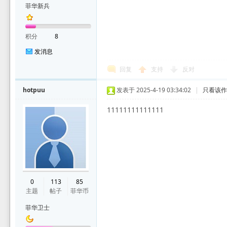
菲华新兵
积分
8
发消息
回复
支持
反对
hotpuu
发表于 2025-4-19 03:34:02
|
只看该
11111111111111
0
113
85
主题
帖子
菲华币
菲华卫士