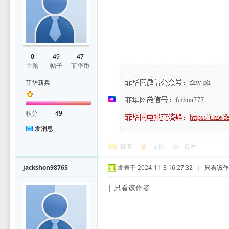
华
0
49
47
主题
帖子
菲华币
菲华新兵
积分
49
发消息
回复
支持
反对
论
jackshon98765
发表于 2024-11-3 16:27:32
|
只看该
| 只看该作者