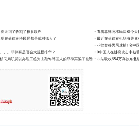
 春天到了收割了很多欧巴
•
看看菲律宾移民局BI今
 现在菲律宾移民局都是成对抓人了
•
最近在菲律宾机场海关 #移
•
菲律宾移民局逮捕1名中
。。。菲律宾是否会大规模排华？
•
9中国人在拂晓攻击中被
移民局职员以办理工签为由敲诈韩国人的菲律宾骗子被诱
•
非法吸收654万存款东