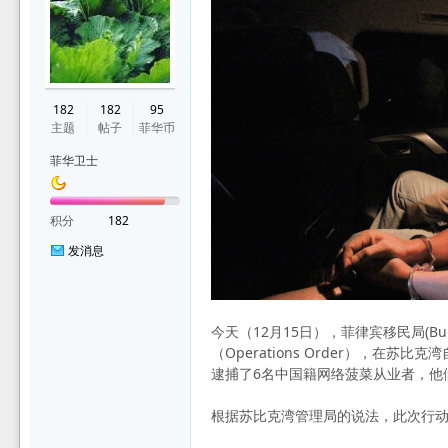
华
182
182
95
主题
帖子
菲华币
菲华卫士
积分
182
发消息
论
今天（12月15日），菲律宾移民局(Bureau
（Operations Order），在苏比克湾
逮捕了6名中国籍网络菠菜从业者，他们是电信帝
根据苏比克湾管理局的说法，此次行动