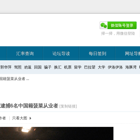
掃一掃，用微信登陸
汇率查询
论坛导读
每日签到
网址导
郭华萍
驾照
劝返
回国
骗子
换汇
机票
留学
巴拉望
大学
伊洛伊洛
海豚湾
菠菜从业者 ...
逮捕6名中国籍菠菜从业者
[复制链接]
作者
|
只看大图