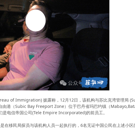
 of Immigration) 披露称，12月12日，该机构与苏比克湾管理局 (SubicB
自由港（Subic Bay Freeport Zone）位于巴丹省玛巴约镇（Mabayo,B
国公司(Tele Empire Incorporated)的前员工。
是在移民局探员与该机构人员一起执行的，6名无证中国公民在上述小区