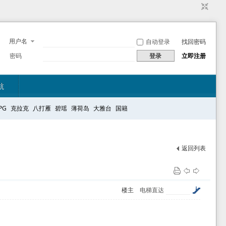
用户名
自动登录
找回密码
密码
登录
立即注册
航
PG
克拉克
八打雁
碧瑶
薄荷岛
大雅台
国籍
返回列表
楼主
电梯直达