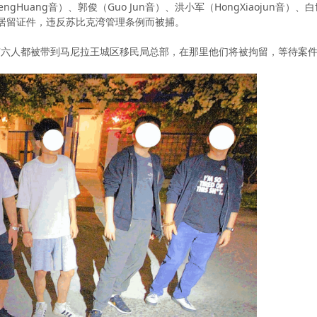
Huang音）、郭俊（Guo Jun音）、洪小军（HongXiaojun音）、白世平
法的居留证件，违反苏比克湾管理条例而被捕。
有六人都被带到马尼拉王城区移民局总部，在那里他们将被拘留，等待案