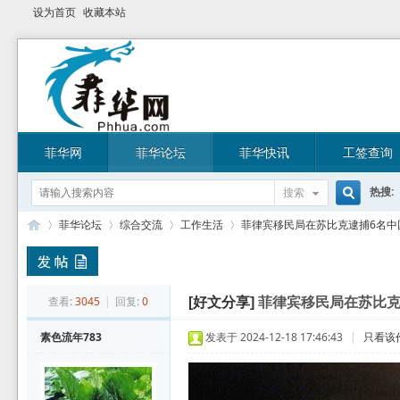
设为首页
收藏本站
菲华网
菲华论坛
菲华快讯
工签查询
热搜:
搜索
搜
菲华论坛
综合交流
工作生活
菲律宾移民局在苏比克逮捕6名中国籍
索
菲
»
›
›
›
查看:
3045
|
回复:
0
[好文分享]
菲律宾移民局在苏比克
素色流年783
发表于 2024-12-18 17:46:43
|
只看该