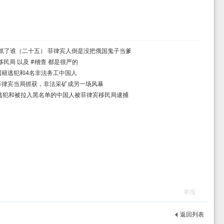
天抓了谁（二十五） 菲律宾人倒是没把俄国鬼子当爹
民局 以及 #稽查 都是很严的
国籍逃犯和4名非法务工中国人
菲律宾当局抓获，非法采矿成另一场风暴
北逃犯和被拉入黑名单的中国人被菲律宾移民局逮捕
举报
返回列表