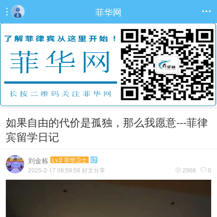
菲华网


如果自由的代价是孤独，那么我愿意---菲律
宾留学日记
刘金栋
Lv.2 菲华卫士

2025-2-17 08:59:56
好文分享
2966
0

