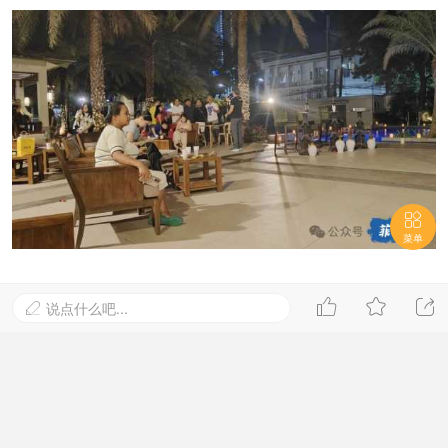

菜单



说点什么吧...
