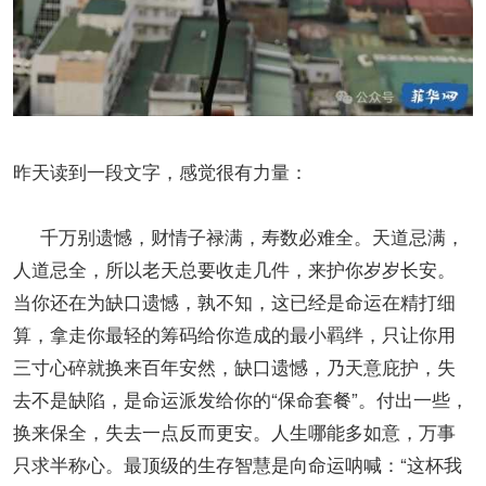
昨天读到一段文字，感觉很有力量：
千万别遗憾，财情子禄满，寿数必难全。天道忌满，
人道忌全，所以老天总要收走几件，来护你岁岁长安。
当你还在为缺口遗憾，孰不知，这已经是命运在精打细
算，拿走你最轻的筹码给你造成的最小羁绊，只让你用
三寸心碎就换来百年安然，缺口遗憾，乃天意庇护，失
去不是缺陷，是命运派发给你的“保命套餐”。付出一些，
换来保全，失去一点反而更安。人生哪能多如意，万事
只求半称心。最顶级的生存智慧是向命运呐喊：“这杯我