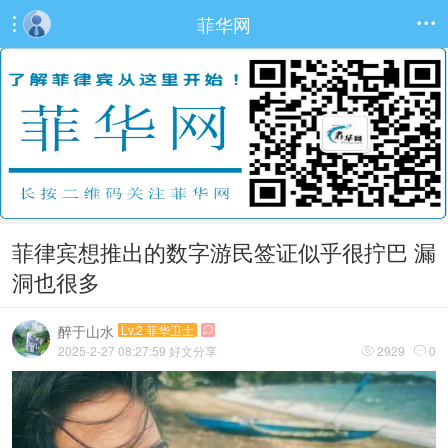
菲华网


菲律宾想推出的数字游民签证似乎很拧巴 漏
洞也很多
醉于山水
Lv.2 菲华卫士

2025-2-27 08:27:59
好文分享
2929
0

