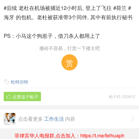
#后续 老杜在机场被捕近12小时后, 登上了飞往 #荷兰 #
海牙 的包机。老杜被获准带3个同伴, 其中有前执行秘书
PS：小马这个狗崽子，借刀杀人都用上了
搬砖不容易，打赏一下楼主吧
赏
杜特尔特

点赞这个帖子
帖子ID: 253912

点击看更多
工作生活
内容

菲律宾华人电报群,点击加入：https://t.me/feihuaph