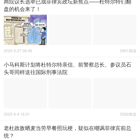
两院议长选举已成菲律宾政坛新焦点——杜特尔特们翻
盘的机会来了！
2025-5-27 06:46
2961阅读
小马科斯计划将杜特尔特亲信、前警察总长、参议员石
头哥同样送往国际刑事法院
2025-6-4 16:31
3582阅读
老杜政敌晒麦当劳早餐照玩梗，疑似在嘲讽菲律宾前总
统？