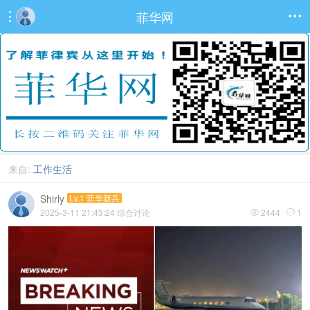
菲华网


来自:
工作生活
Shirly
Lv.1 菲华新兵
2025-3-11 21:43:24
综合讨论
2444
1

