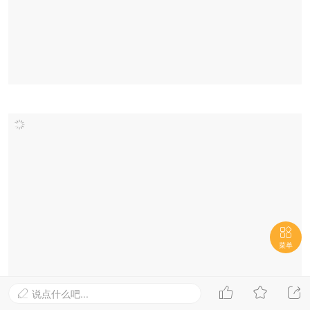

菜单



说点什么吧...
