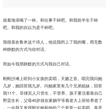
就着海浪喝了一杯。和往事干杯吧。和我前半生干杯
吧。和我的自以为是干杯吧。
我很喜欢鲁米这个诗人，他说我闭上了我的嘴，用无数
种静默的方式与你对话。
而如今我用静默的方式与我自己对话。
刚刚沙滩上听到小女孩的卖唱，天籁之音。唱完我问她
几岁，她回答我九岁。问她家里有几个兄弟姐妹，回答
我11个。菲律宾人只管生，不管养。孩子要活着靠自己
野蛮生长，父母40岁就在家躺平等着老大上班给养老了
。一会我又发现附近她和他的三个哥哥一起卖唱。真是