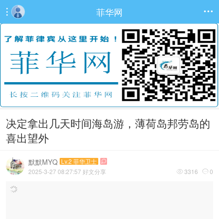
菲华网


决定拿出几天时间海岛游，薄荷岛邦劳岛的
喜出望外
默默MYQ
Lv.2 菲华卫士

2025-3-27 08:27:57
好文分享
3316
0

