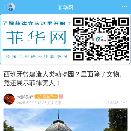
菲华网


西班牙曾建造人类动物园？里面除了文物,
竟还展示菲律宾人！
大脚吴妈
Lv.2 菲华卫士

2025-5-9 09:13:36
好文分享
3245
0

