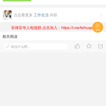
点击看更多
工作生活
内容


菲律宾华人电报群,点击加入：https://t.me/feihuaph
菜单
相关阅读



去了一趟菲律宾才发现，原来在菲律宾人眼里，中国人
说点什么吧...

是这样的形象
2025-8-29 07:14
3043阅读
菲律宾女人在美国连锁店行窃! 视频爆出, 菲律宾人称太
丢脸!