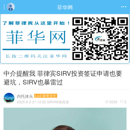
菲华网


中介提醒我 菲律宾SIRV投资签证申请也要
避坑，SIRV也暴雷过
内托体头
Lv.2 菲华卫士
2025-6-2 21:12:52
SIRV特殊投资
5535
2

