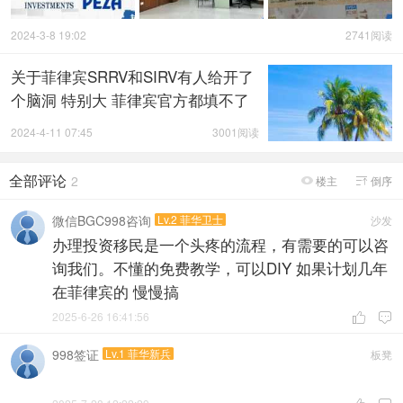
2024-3-8 19:02
2741阅读
关于菲律宾SRRV和SIRV有人给开了
个脑洞 特别大 菲律宾官方都填不了
2024-4-11 07:45
3001阅读
全部评论
2
楼主
倒序


微信BGC998咨询
Lv.2 菲华卫士
沙发
办理投资移民是一个头疼的流程，有需要的可以咨
询我们。不懂的免费教学，可以DIY 如果计划几年
在菲律宾的 慢慢搞
2025-6-26 16:41:56


998签证
Lv.1 菲华新兵
板凳