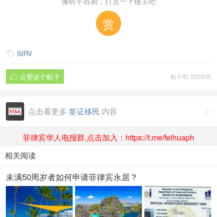
搬砖不容易，打赏一下楼主吧
赏
SIRV

点赞这个帖子
帖子ID: 255530

点击看更多
签证移民
内容

菲律宾华人电报群,点击加入：https://t.me/feihuaph
相关阅读
未满50周岁者如何申请菲律宾永居？