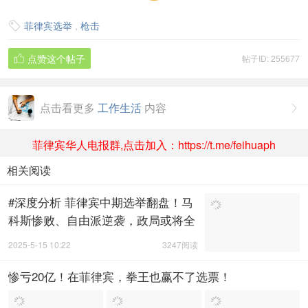
菲律宾选举
,
枪击

点赞这个帖子
帖子ID: 255677

点击看更多
工作生活
内容

菲律宾华人电报群,点击加入：https://t.me/feihuaph
相关阅读
#深度分析 菲律宾中期选举翻盘！马
科斯惨败、自由派逆袭，政局或将全
面改写
2025-5-15 10:22
3247阅读
惨亏20亿！在菲律宾，拳王也赢不了选票！